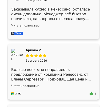
6 августа 2026
мебели буду заказывать только здесь.
Заказывала кухню в Ренессанс, осталась
очень довольна. Менеджер всё быстро
посчитала, на вопросы отвечала сразу.
Замерщик приехал в субботу, подошёл к
Читать полностью
делу со всей ответственностью. Собрали
за день, ребята работали аккуратно, даже
пыли почти не было. Качество отличное,
ящики ходят плавно, ничего не скрипит.
Всё подошло как влитое.
Аринка Р.
5 августа 2026
Больше всех мне понравилось
предложение от компании Ренессанс от
Елены Сергеевой. Подходяшщая цена и
короткие сроки изготовления. Приехавший
Читать полностью
для замера сотрудник Владислав
предложил по моему эскизу самый
1
подходящий вариант шкафа. Немного его
видоизменил, получилось даже лучше, чем