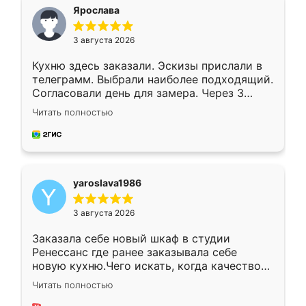
я хотела.
Ярослава
3 августа 2026
Кухню здесь заказали. Эскизы прислали в
телеграмм. Выбрали наиболее подходящий.
Согласовали день для замера. Через 3
недели кухня была уже готова. Остались
Читать полностью
довольны работой. Спасибо Ренессанс
мебель за качественную работу!
yaroslava1986
3 августа 2026
Заказала себе новый шкаф в студии
Ренессанс где ранее заказывала себе
новую кухню.Чего искать, когда качеством
вполне довольна. Служит кухня уже почти
Читать полностью
два года, нареканий нет.