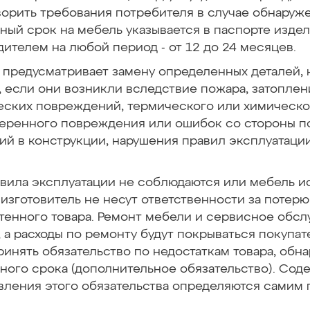
орить требования потребителя в случае обнаруже
ный срок на мебель указывается в паспорте изде
ителем на любой период - от 12 до 24 месяцев.
 предусматривает замену определенных деталей, 
 если они возникли вследствие пожара, затоплен
еских повреждений, термического или химическог
еренного повреждения или ошибок со стороны по
й в конструкции, нарушения правил эксплуатации
авила эксплуатации не соблюдаются или мебель и
изготовитель не несут ответственности за потер
тенного товара. Ремонт мебели и сервисное обс
 а расходы по ремонту будут покрываться покупа
ринять обязательство по недостаткам товара, об
ного срока (дополнительное обязательство). Сод
вления этого обязательства определяются самим