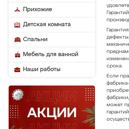
удовлетв
Прихожие
Гарантий
производ
Детская комната
Гарантия
дефекты,
Спальни
механич
преднам
Мебель для ванной
изменени
срока.
Наши работы
Если пр
фабрика-
приобре
фабрики,
может п
гарантий
осущест