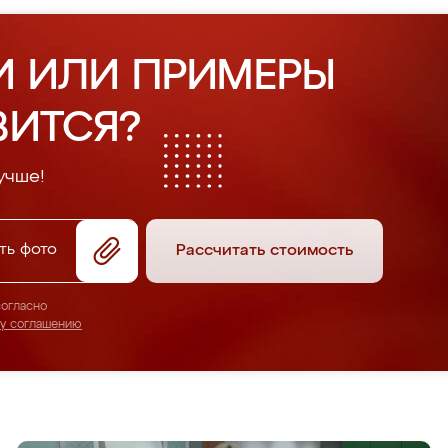
И ИЛИ ПРИМЕРЫ
ВИТСЯ?
учше!
ть фото
Рассчитать стоимость
согласно
му соглашению