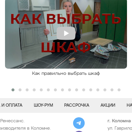
Как правильно выбрать шкаф
 И ОПЛАТА
ШОУ-РУМ
РАССРОЧКА
АКЦИИ
Н
 Ренессанс.
г. Коломна
изводителя в Коломне.
ул. Гаврило