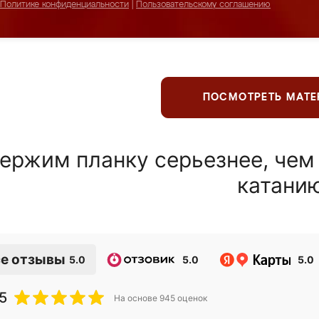
Политике конфиденциальности
|
Пользовательскому соглашению
ПОСМОТРЕТЬ МАТ
ержим планку серьезнее, чем
катани
е отзывы
5.0
5.0
5.0
5
На основе
945
оценок