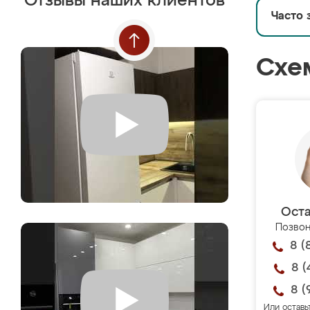
Отзывы наших клиентов
Часто 
Схе
Оста
Позвон
8 (
8 (
8 (
Или оставь