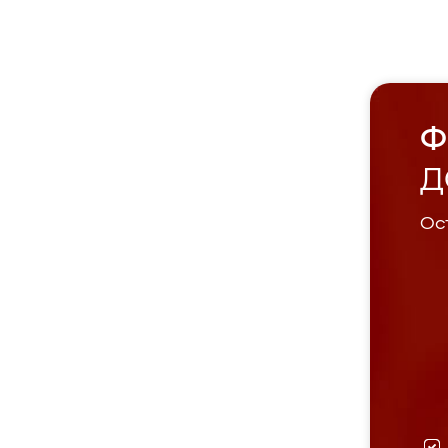
Ф
Д
Ост