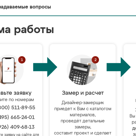
задаваемые вопросы
ма работы
вьте заявку
Замер и расчет
ите по номерам
Дизайнер-замерщик
800) 511-89-55
приедет к Вам с каталогом
материалов,
Вы
495) 665-24-01
проведёт детальные
р
926) 409-68-13
замеры,
д
составит проект и сделает
з
те заявку на сайте для