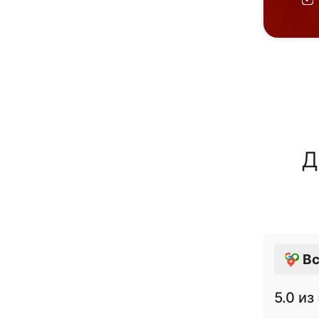
Д
Вс
5.0
из 