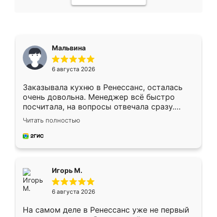
Мальвина
6 августа 2026
Заказывала кухню в Ренессанс, осталась
очень довольна. Менеджер всё быстро
посчитала, на вопросы отвечала сразу.
Замерщик приехал в субботу, подошёл к
Читать полностью
делу со всей ответственностью. Собрали
за день, ребята работали аккуратно, даже
пыли почти не было. Качество отличное,
ящики ходят плавно, ничего не скрипит.
Всё подошло как влитое.
Игорь М.
6 августа 2026
На самом деле в Ренессанс уже не первый