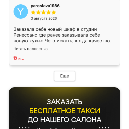
yaroslava1986
3 августа 2026
Заказала себе новый шкаф в студии
Ренессанс где ранее заказывала себе
новую кухню.Чего искать, когда качеством
вполне довольна. Служит кухня уже почти
Читать полностью
два года, нареканий нет.
Еще
ЗАКАЗАТЬ
БЕСПЛАТНОЕ ТАКСИ
ДО НАШЕГО САЛОНА