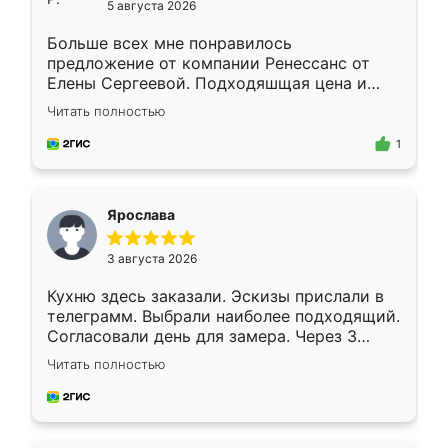
5 августа 2026
Больше всех мне понравилось
предложение от компании Ренессанс от
Елены Сергеевой. Подходяшщая цена и
короткие сроки изготовления. Приехавший
Читать полностью
для замера сотрудник Владислав
предложил по моему эскизу самый
1
подходящий вариант шкафа. Немного его
видоизменил, получилось даже лучше, чем
я хотела.
Ярослава
3 августа 2026
Кухню здесь заказали. Эскизы прислали в
телеграмм. Выбрали наиболее подходящий.
Согласовали день для замера. Через 3
недели кухня была уже готова. Остались
Читать полностью
довольны работой. Спасибо Ренессанс
мебель за качественную работу!