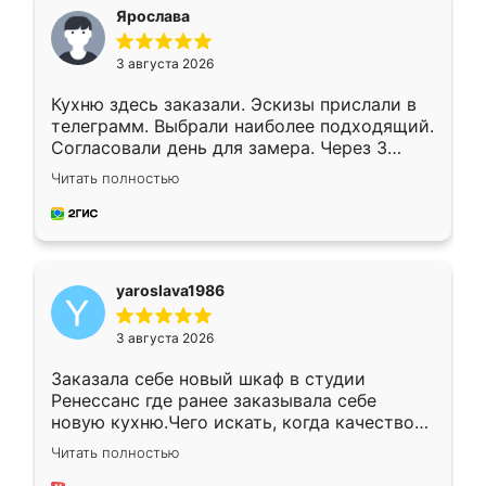
я хотела.
Ярослава
3 августа 2026
Кухню здесь заказали. Эскизы прислали в
телеграмм. Выбрали наиболее подходящий.
Согласовали день для замера. Через 3
недели кухня была уже готова. Остались
Читать полностью
довольны работой. Спасибо Ренессанс
мебель за качественную работу!
yaroslava1986
3 августа 2026
Заказала себе новый шкаф в студии
Ренессанс где ранее заказывала себе
новую кухню.Чего искать, когда качеством
вполне довольна. Служит кухня уже почти
Читать полностью
два года, нареканий нет.