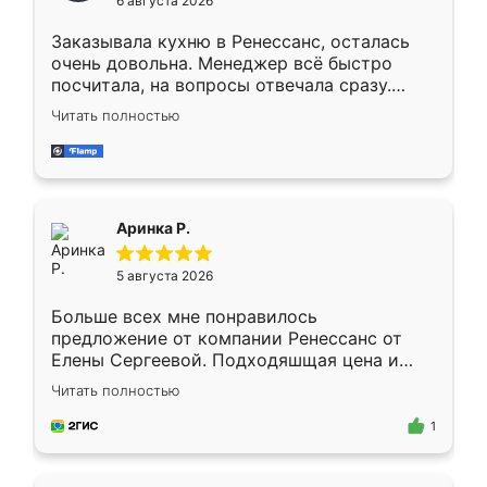
6 августа 2026
мебели буду заказывать только здесь.
Заказывала кухню в Ренессанс, осталась
очень довольна. Менеджер всё быстро
посчитала, на вопросы отвечала сразу.
Замерщик приехал в субботу, подошёл к
Читать полностью
делу со всей ответственностью. Собрали
за день, ребята работали аккуратно, даже
пыли почти не было. Качество отличное,
ящики ходят плавно, ничего не скрипит.
Всё подошло как влитое.
Аринка Р.
5 августа 2026
Больше всех мне понравилось
предложение от компании Ренессанс от
Елены Сергеевой. Подходяшщая цена и
короткие сроки изготовления. Приехавший
Читать полностью
для замера сотрудник Владислав
предложил по моему эскизу самый
1
подходящий вариант шкафа. Немного его
видоизменил, получилось даже лучше, чем