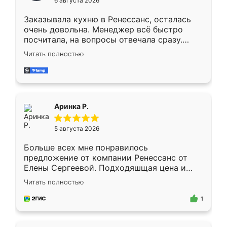
6 августа 2026
мебели буду заказывать только здесь.
Заказывала кухню в Ренессанс, осталась
очень довольна. Менеджер всё быстро
посчитала, на вопросы отвечала сразу.
Замерщик приехал в субботу, подошёл к
Читать полностью
делу со всей ответственностью. Собрали
за день, ребята работали аккуратно, даже
пыли почти не было. Качество отличное,
ящики ходят плавно, ничего не скрипит.
Всё подошло как влитое.
Аринка Р.
5 августа 2026
Больше всех мне понравилось
предложение от компании Ренессанс от
Елены Сергеевой. Подходяшщая цена и
короткие сроки изготовления. Приехавший
Читать полностью
для замера сотрудник Владислав
предложил по моему эскизу самый
1
подходящий вариант шкафа. Немного его
видоизменил, получилось даже лучше, чем