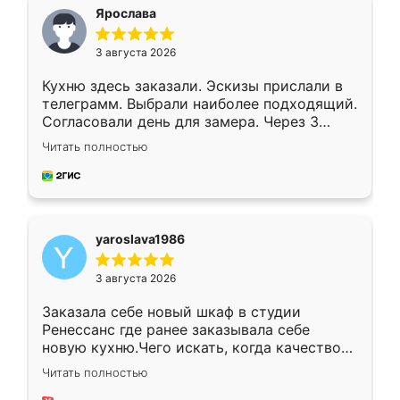
я хотела.
Ярослава
3 августа 2026
Кухню здесь заказали. Эскизы прислали в
телеграмм. Выбрали наиболее подходящий.
Согласовали день для замера. Через 3
недели кухня была уже готова. Остались
Читать полностью
довольны работой. Спасибо Ренессанс
мебель за качественную работу!
yaroslava1986
3 августа 2026
Заказала себе новый шкаф в студии
Ренессанс где ранее заказывала себе
новую кухню.Чего искать, когда качеством
вполне довольна. Служит кухня уже почти
Читать полностью
два года, нареканий нет.