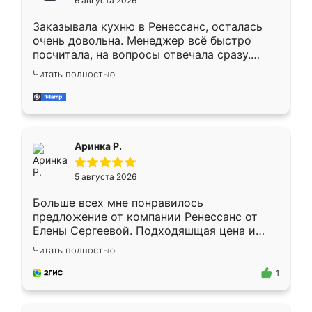
6 августа 2026
мебели буду заказывать только здесь.
Заказывала кухню в Ренессанс, осталась
очень довольна. Менеджер всё быстро
посчитала, на вопросы отвечала сразу.
Замерщик приехал в субботу, подошёл к
Читать полностью
делу со всей ответственностью. Собрали
за день, ребята работали аккуратно, даже
пыли почти не было. Качество отличное,
ящики ходят плавно, ничего не скрипит.
Всё подошло как влитое.
Аринка Р.
5 августа 2026
Больше всех мне понравилось
предложение от компании Ренессанс от
Елены Сергеевой. Подходяшщая цена и
короткие сроки изготовления. Приехавший
Читать полностью
для замера сотрудник Владислав
предложил по моему эскизу самый
1
подходящий вариант шкафа. Немного его
видоизменил, получилось даже лучше, чем