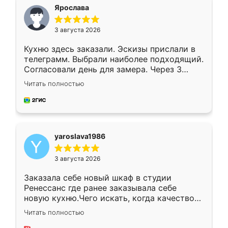
я хотела.
Ярослава
3 августа 2026
Кухню здесь заказали. Эскизы прислали в
телеграмм. Выбрали наиболее подходящий.
Согласовали день для замера. Через 3
недели кухня была уже готова. Остались
Читать полностью
довольны работой. Спасибо Ренессанс
мебель за качественную работу!
yaroslava1986
3 августа 2026
Заказала себе новый шкаф в студии
Ренессанс где ранее заказывала себе
новую кухню.Чего искать, когда качеством
вполне довольна. Служит кухня уже почти
Читать полностью
два года, нареканий нет.