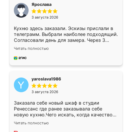
я хотела.
Ярослава
3 августа 2026
Кухню здесь заказали. Эскизы прислали в
телеграмм. Выбрали наиболее подходящий.
Согласовали день для замера. Через 3
недели кухня была уже готова. Остались
Читать полностью
довольны работой. Спасибо Ренессанс
мебель за качественную работу!
yaroslava1986
3 августа 2026
Заказала себе новый шкаф в студии
Ренессанс где ранее заказывала себе
новую кухню.Чего искать, когда качеством
вполне довольна. Служит кухня уже почти
Читать полностью
два года, нареканий нет.