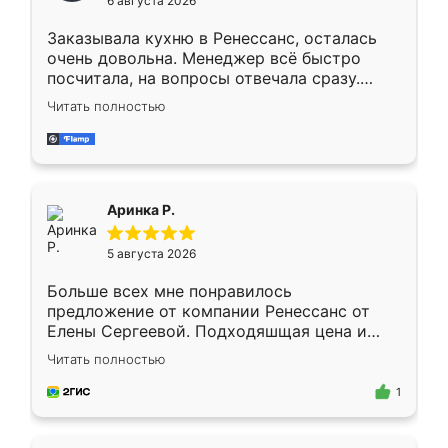
6 августа 2026
мебели буду заказывать только здесь.
Заказывала кухню в Ренессанс, осталась
очень довольна. Менеджер всё быстро
посчитала, на вопросы отвечала сразу.
Замерщик приехал в субботу, подошёл к
Читать полностью
делу со всей ответственностью. Собрали
за день, ребята работали аккуратно, даже
пыли почти не было. Качество отличное,
ящики ходят плавно, ничего не скрипит.
Всё подошло как влитое.
Аринка Р.
5 августа 2026
Больше всех мне понравилось
предложение от компании Ренессанс от
Елены Сергеевой. Подходяшщая цена и
короткие сроки изготовления. Приехавший
Читать полностью
для замера сотрудник Владислав
предложил по моему эскизу самый
1
подходящий вариант шкафа. Немного его
видоизменил, получилось даже лучше, чем