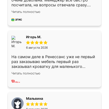
очень довольна. Менеджер всё быстро
посчитала, на вопросы отвечала сразу.
Замерщик приехал в субботу, подошёл к
Читать полностью
делу со всей ответственностью. Собрали
за день, ребята работали аккуратно, даже
пыли почти не было. Качество отличное,
ящики ходят плавно, ничего не скрипит.
Всё подошло как влитое.
Игорь М.
6 августа 2026
На самом деле в Ренессанс уже не первый
раз заказываю мебель первый раз
заказывал кроватку для маленького
ребёнка при его рождении ,во второй раз
Читать полностью
заказал шкаф-купе. По качеству очень
хорошее сборка достаточно быстрая,
также адекватные цены. До этого
сравнивал с разными конкурентами в этом
сегменте ,выбор у конкурентов куда
Мальвина
меньше, здесь же он более разнообразный.
Мне нравится ,если что-то потребуется из