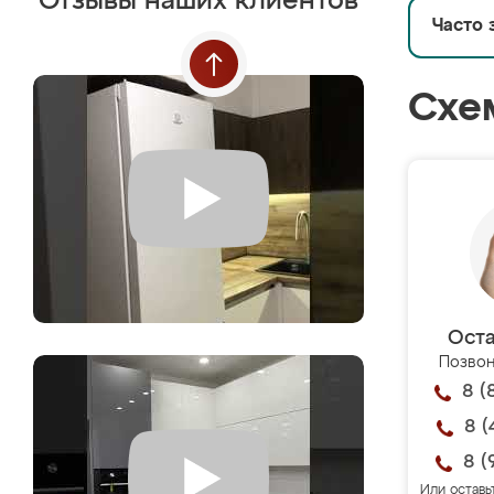
Отзывы наших клиентов
Часто 
Схе
Оста
Позвон
8 (
8 (
8 (
Или оставь