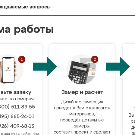
задаваемые вопросы
ма работы
вьте заявку
Замер и расчет
ите по номерам
Дизайнер-замерщик
800) 511-89-55
приедет к Вам с каталогом
материалов,
Вы
495) 665-24-01
проведёт детальные
р
926) 409-68-13
замеры,
д
составит проект и сделает
з
те заявку на сайте для