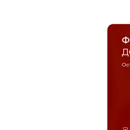
Ф
Д
Ост