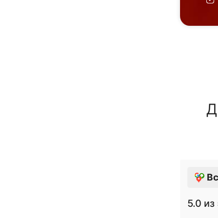
Д
Вс
5.0
из 