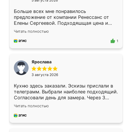
5 августа 2026
Больше всех мне понравилось
предложение от компании Ренессанс от
Елены Сергеевой. Подходяшщая цена и
короткие сроки изготовления. Приехавший
Читать полностью
для замера сотрудник Владислав
предложил по моему эскизу самый
1
подходящий вариант шкафа. Немного его
видоизменил, получилось даже лучше, чем
я хотела.
Ярослава
3 августа 2026
Кухню здесь заказали. Эскизы прислали в
телеграмм. Выбрали наиболее подходящий.
Согласовали день для замера. Через 3
недели кухня была уже готова. Остались
Читать полностью
довольны работой. Спасибо Ренессанс
мебель за качественную работу!