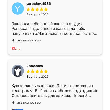
yaroslava1986
3 августа 2026
Заказала себе новый шкаф в студии
Ренессанс где ранее заказывала себе
новую кухню.Чего искать, когда качеством
вполне довольна. Служит кухня уже почти
Читать полностью
два года, нареканий нет.
Ярослава
3 августа 2026
Кухню здесь заказали. Эскизы прислали в
телеграмм. Выбрали наиболее подходящий.
Согласовали день для замера. Через 3
недели кухня была уже готова. Остались
Читать полностью
довольны работой. Спасибо Ренессанс