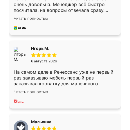
очень довольна. Менеджер всё быстро
посчитала, на вопросы отвечала сразу.
Замерщик приехал в субботу, подошёл к
Читать полностью
делу со всей ответственностью. Собрали
за день, ребята работали аккуратно, даже
пыли почти не было. Качество отличное,
ящики ходят плавно, ничего не скрипит.
Всё подошло как влитое.
Игорь М.
6 августа 2026
На самом деле в Ренессанс уже не первый
раз заказываю мебель первый раз
заказывал кроватку для маленького
ребёнка при его рождении ,во второй раз
Читать полностью
заказал шкаф-купе. По качеству очень
хорошее сборка достаточно быстрая,
также адекватные цены. До этого
сравнивал с разными конкурентами в этом
сегменте ,выбор у конкурентов куда
Мальвина
меньше, здесь же он более разнообразный.