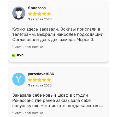
я хотела.
Ярослава
3 августа 2026
Кухню здесь заказали. Эскизы прислали в
телеграмм. Выбрали наиболее подходящий.
Согласовали день для замера. Через 3
недели кухня была уже готова. Остались
Читать полностью
довольны работой. Спасибо Ренессанс
мебель за качественную работу!
yaroslava1986
3 августа 2026
Заказала себе новый шкаф в студии
Ренессанс где ранее заказывала себе
новую кухню.Чего искать, когда качеством
вполне довольна. Служит кухня уже почти
Читать полностью
два года, нареканий нет.