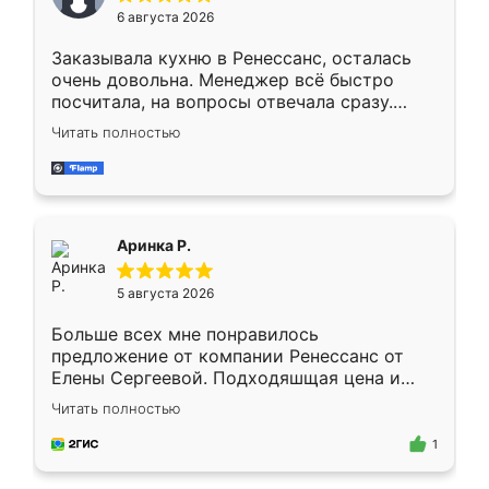
Мне нравится ,если что-то потребуется из
6 августа 2026
мебели буду заказывать только здесь.
Заказывала кухню в Ренессанс, осталась
очень довольна. Менеджер всё быстро
посчитала, на вопросы отвечала сразу.
Замерщик приехал в субботу, подошёл к
Читать полностью
делу со всей ответственностью. Собрали
за день, ребята работали аккуратно, даже
пыли почти не было. Качество отличное,
ящики ходят плавно, ничего не скрипит.
Всё подошло как влитое.
Аринка Р.
5 августа 2026
Больше всех мне понравилось
предложение от компании Ренессанс от
Елены Сергеевой. Подходяшщая цена и
короткие сроки изготовления. Приехавший
Читать полностью
для замера сотрудник Владислав
предложил по моему эскизу самый
1
подходящий вариант шкафа. Немного его
видоизменил, получилось даже лучше, чем