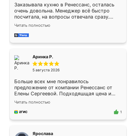
Заказывала кухню в Ренессанс, осталась
очень довольна. Менеджер всё быстро
посчитала, на вопросы отвечала сразу.
Замерщик приехал в субботу, подошёл к
Читать полностью
делу со всей ответственностью. Собрали
за день, ребята работали аккуратно, даже
пыли почти не было. Качество отличное,
ящики ходят плавно, ничего не скрипит.
Всё подошло как влитое.
Аринка Р.
5 августа 2026
Больше всех мне понравилось
предложение от компании Ренессанс от
Елены Сергеевой. Подходяшщая цена и
короткие сроки изготовления. Приехавший
Читать полностью
для замера сотрудник Владислав
предложил по моему эскизу самый
1
подходящий вариант шкафа. Немного его
видоизменил, получилось даже лучше, чем
я хотела.
Ярослава