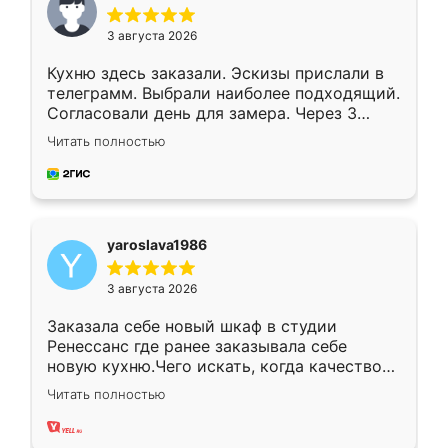
3 августа 2026
Кухню здесь заказали. Эскизы прислали в
телеграмм. Выбрали наиболее подходящий.
Согласовали день для замера. Через 3
недели кухня была уже готова. Остались
Читать полностью
довольны работой. Спасибо Ренессанс
мебель за качественную работу!
yaroslava1986
3 августа 2026
Заказала себе новый шкаф в студии
Ренессанс где ранее заказывала себе
новую кухню.Чего искать, когда качеством
вполне довольна. Служит кухня уже почти
Читать полностью
два года, нареканий нет.