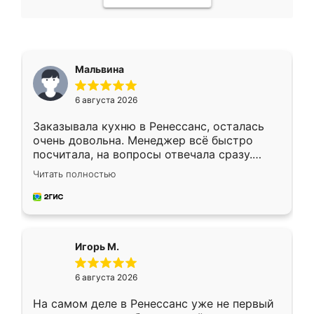
Мальвина
6 августа 2026
Заказывала кухню в Ренессанс, осталась
очень довольна. Менеджер всё быстро
посчитала, на вопросы отвечала сразу.
Замерщик приехал в субботу, подошёл к
Читать полностью
делу со всей ответственностью. Собрали
за день, ребята работали аккуратно, даже
пыли почти не было. Качество отличное,
ящики ходят плавно, ничего не скрипит.
Всё подошло как влитое.
Игорь М.
6 августа 2026
На самом деле в Ренессанс уже не первый