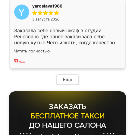
yaroslava1986
3 августа 2026
Заказала себе новый шкаф в студии
Ренессанс где ранее заказывала себе
новую кухню.Чего искать, когда качеством
вполне довольна. Служит кухня уже почти
Читать полностью
два года, нареканий нет.
Еще
ЗАКАЗАТЬ
БЕСПЛАТНОЕ ТАКСИ
ДО НАШЕГО САЛОНА