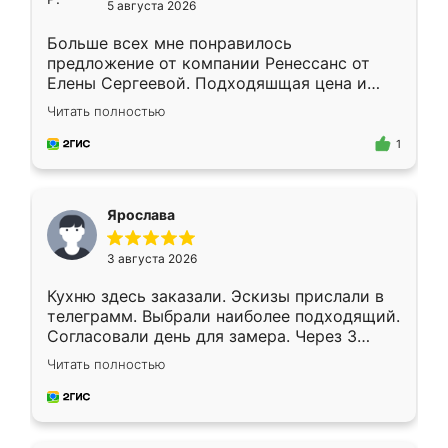
5 августа 2026
Больше всех мне понравилось
предложение от компании Ренессанс от
Елены Сергеевой. Подходяшщая цена и
короткие сроки изготовления. Приехавший
Читать полностью
для замера сотрудник Владислав
предложил по моему эскизу самый
1
подходящий вариант шкафа. Немного его
видоизменил, получилось даже лучше, чем
я хотела.
Ярослава
3 августа 2026
Кухню здесь заказали. Эскизы прислали в
телеграмм. Выбрали наиболее подходящий.
Согласовали день для замера. Через 3
недели кухня была уже готова. Остались
Читать полностью
довольны работой. Спасибо Ренессанс
мебель за качественную работу!