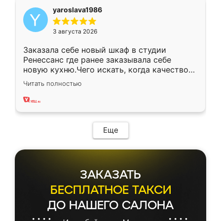
yaroslava1986
3 августа 2026
Заказала себе новый шкаф в студии
Ренессанс где ранее заказывала себе
новую кухню.Чего искать, когда качеством
вполне довольна. Служит кухня уже почти
Читать полностью
два года, нареканий нет.
Еще
ЗАКАЗАТЬ
БЕСПЛАТНОЕ ТАКСИ
ДО НАШЕГО САЛОНА