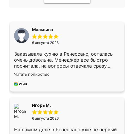
Мальвина
6 августа 2026
Заказывала кухню в Ренессанс, осталась
очень довольна. Менеджер всё быстро
посчитала, на вопросы отвечала сразу.
Замерщик приехал в субботу, подошёл к
Читать полностью
делу со всей ответственностью. Собрали
за день, ребята работали аккуратно, даже
пыли почти не было. Качество отличное,
ящики ходят плавно, ничего не скрипит.
Всё подошло как влитое.
Игорь М.
6 августа 2026
На самом деле в Ренессанс уже не первый