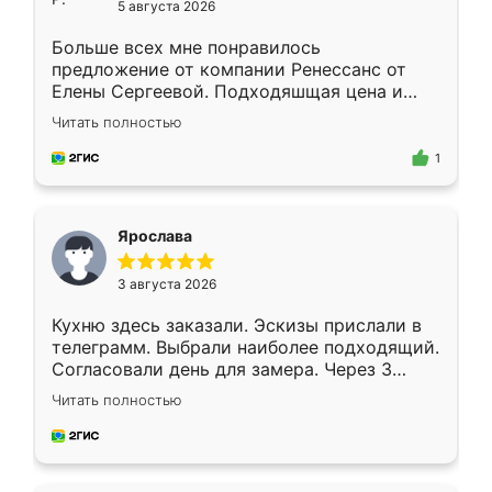
5 августа 2026
Больше всех мне понравилось
предложение от компании Ренессанс от
Елены Сергеевой. Подходяшщая цена и
короткие сроки изготовления. Приехавший
Читать полностью
для замера сотрудник Владислав
предложил по моему эскизу самый
1
подходящий вариант шкафа. Немного его
видоизменил, получилось даже лучше, чем
я хотела.
Ярослава
3 августа 2026
Кухню здесь заказали. Эскизы прислали в
телеграмм. Выбрали наиболее подходящий.
Согласовали день для замера. Через 3
недели кухня была уже готова. Остались
Читать полностью
довольны работой. Спасибо Ренессанс
мебель за качественную работу!