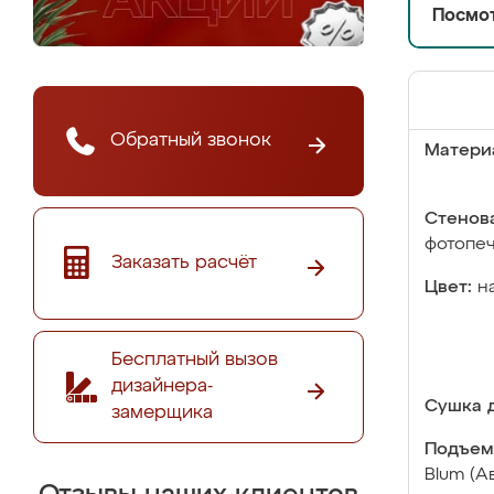
Посмот
Обратный звонок
Матери
Стенова
фотопе
Заказать расчёт
Цвет:
н
Бесплатный вызов
дизайнера-
Сушка д
замерщика
Подъем
Blum (А