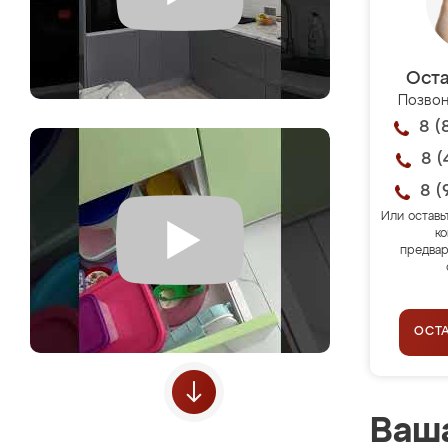
Оста
Позвон
8 (
8 (
8 (
Или оставь
ко
предвар
ОСТ
Ваша