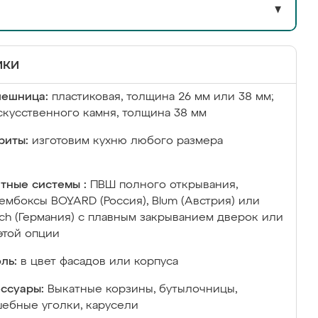
▼
ики
лешница:
пластиковая, толщина 26 мм или 38 мм;
скусственного камня, толщина 38 мм
риты:
изготовим кухню любого размера
тные системы :
ПВШ полного открывания,
ембоксы BOYARD (Россия), Blum (Австрия) или
ich (Германия) с плавным закрыванием дверок или
этой опции
ль:
в цвет фасадов или корпуса
ссуары:
Выкатные корзины, бутылочницы,
ебные уголки, карусели