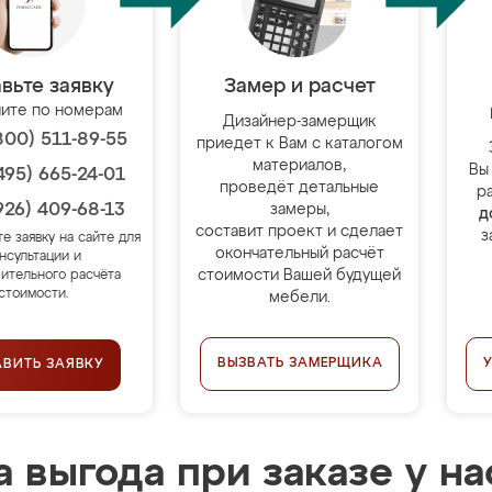
вьте заявку
Замер и расчет
ите по номерам
Дизайнер-замерщик
800) 511-89-55
приедет к Вам с каталогом
материалов,
Вы
495) 665-24-01
проведёт детальные
р
926) 409-68-13
замеры,
д
составит проект и сделает
з
те заявку на сайте для
окончательный расчёт
нсультации и
стоимости Вашей будущей
ительного расчёта
стоимости.
мебели.
ВЫЗВАТЬ ЗАМЕРЩИКА
АВИТЬ ЗАЯВКУ
 выгода при заказе у на