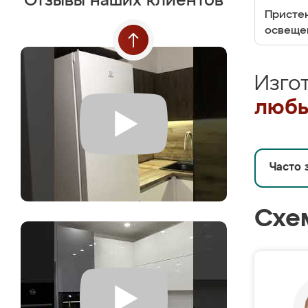
Отзывы наших клиентов
Пристен
освеще
Изго
любы
Часто 
Схе