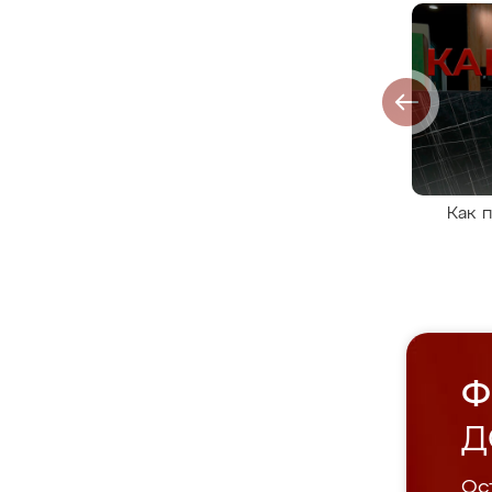
Как 
Ф
Д
Ост