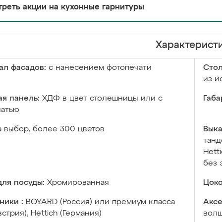
реть акции на кухонные гарнитуры
Характерист
ал фасадов:
с нанесением фотопечати
Сто
из и
я панель:
ХДФ в цвет столешницы или с
Габа
чатью
а выбор, более 300 цветов
Выка
танд
Hett
без 
ля посуды:
Хромированная
Цоко
ники :
BOYARD (Россия) или премиум класса
Аксе
встрия), Hettich (Германия)
волш