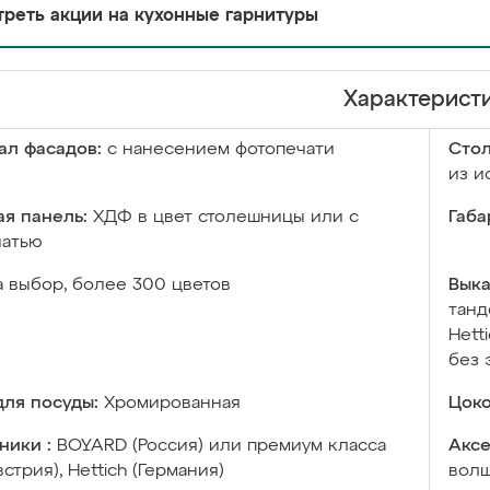
реть акции на кухонные гарнитуры
Характерист
ал фасадов:
с нанесением фотопечати
Сто
из и
я панель:
ХДФ в цвет столешницы или с
Габа
чатью
а выбор, более 300 цветов
Выка
танд
Hett
без 
ля посуды:
Хромированная
Цоко
ники :
BOYARD (Россия) или премиум класса
Аксе
встрия), Hettich (Германия)
волш