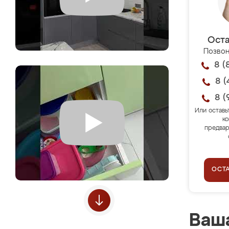
Оста
Позвон
8 (
8 (
8 (
Или оставь
ко
предвар
ОСТ
Ваша