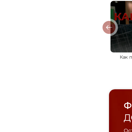
Как 
Ф
Д
Ост