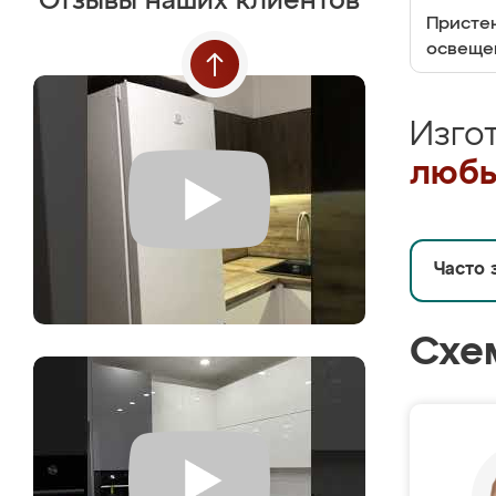
Отзывы наших клиентов
Пристен
освеще
Изго
любы
Часто 
Схе