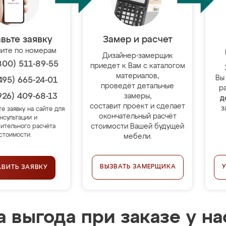
вьте заявку
Замер и расчет
ите по номерам
Дизайнер-замерщик
800) 511-89-55
приедет к Вам с каталогом
материалов,
Вы
495) 665-24-01
проведёт детальные
р
926) 409-68-13
замеры,
д
составит проект и сделает
з
те заявку на сайте для
окончательный расчёт
нсультации и
стоимости Вашей будущей
ительного расчёта
стоимости.
мебели.
ВЫЗВАТЬ ЗАМЕРЩИКА
АВИТЬ ЗАЯВКУ
 выгода при заказе у на