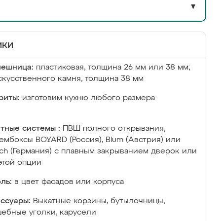
▼
ики
лешница:
пластиковая, толщина 26 мм или 38 мм;
скусственного камня, толщина 38 мм
риты:
изготовим кухню любого размера
тные системы :
ПВШ полного открывания,
ембоксы BOYARD (Россия), Blum (Австрия) или
ich (Германия) с плавным закрыванием дверок или
этой опции
ль:
в цвет фасадов или корпуса
ссуары:
Выкатные корзины, бутылочницы,
ебные уголки, карусели