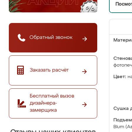
Посмот
Обратный звонок
Матери
Стенова
фотопе
Заказать расчёт
Цвет:
н
Бесплатный вызов
дизайнера-
Сушка д
замерщика
Подъем
Blum (А