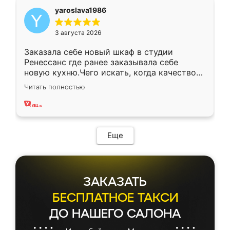
yaroslava1986
3 августа 2026
Заказала себе новый шкаф в студии
Ренессанс где ранее заказывала себе
новую кухню.Чего искать, когда качеством
вполне довольна. Служит кухня уже почти
Читать полностью
два года, нареканий нет.
Еще
ЗАКАЗАТЬ
БЕСПЛАТНОЕ ТАКСИ
ДО НАШЕГО САЛОНА