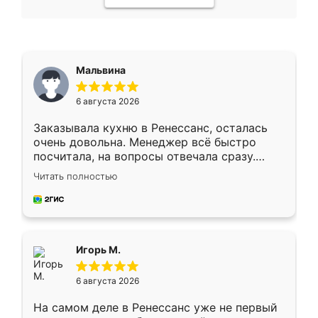
Мальвина
6 августа 2026
Заказывала кухню в Ренессанс, осталась
очень довольна. Менеджер всё быстро
посчитала, на вопросы отвечала сразу.
Замерщик приехал в субботу, подошёл к
Читать полностью
делу со всей ответственностью. Собрали
за день, ребята работали аккуратно, даже
пыли почти не было. Качество отличное,
ящики ходят плавно, ничего не скрипит.
Всё подошло как влитое.
Игорь М.
6 августа 2026
На самом деле в Ренессанс уже не первый