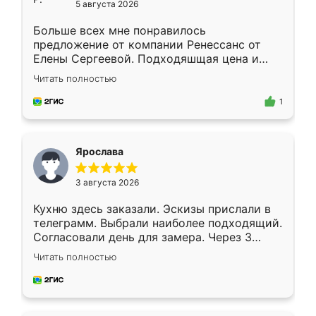
5 августа 2026
Больше всех мне понравилось
предложение от компании Ренессанс от
Елены Сергеевой. Подходяшщая цена и
короткие сроки изготовления. Приехавший
Читать полностью
для замера сотрудник Владислав
предложил по моему эскизу самый
1
подходящий вариант шкафа. Немного его
видоизменил, получилось даже лучше, чем
я хотела.
Ярослава
3 августа 2026
Кухню здесь заказали. Эскизы прислали в
телеграмм. Выбрали наиболее подходящий.
Согласовали день для замера. Через 3
недели кухня была уже готова. Остались
Читать полностью
довольны работой. Спасибо Ренессанс
мебель за качественную работу!