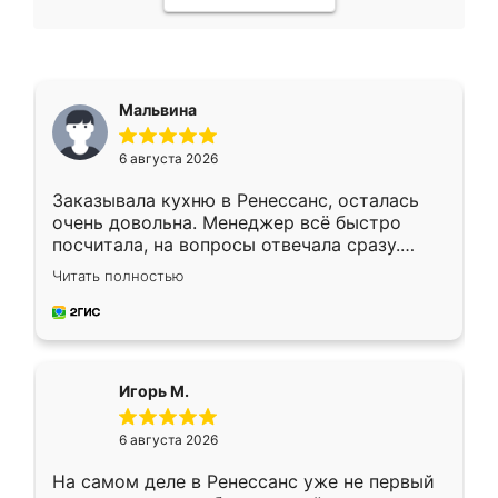
Мальвина
6 августа 2026
Заказывала кухню в Ренессанс, осталась
очень довольна. Менеджер всё быстро
посчитала, на вопросы отвечала сразу.
Замерщик приехал в субботу, подошёл к
Читать полностью
делу со всей ответственностью. Собрали
за день, ребята работали аккуратно, даже
пыли почти не было. Качество отличное,
ящики ходят плавно, ничего не скрипит.
Всё подошло как влитое.
Игорь М.
6 августа 2026
На самом деле в Ренессанс уже не первый