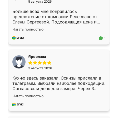
5 августа 2026
Больше всех мне понравилось
предложение от компании Ренессанс от
Елены Сергеевой. Подходяшщая цена и
короткие сроки изготовления. Приехавший
Читать полностью
для замера сотрудник Владислав
предложил по моему эскизу самый
1
подходящий вариант шкафа. Немного его
видоизменил, получилось даже лучше, чем
я хотела.
Ярослава
3 августа 2026
Кухню здесь заказали. Эскизы прислали в
телеграмм. Выбрали наиболее подходящий.
Согласовали день для замера. Через 3
недели кухня была уже готова. Остались
Читать полностью
довольны работой. Спасибо Ренессанс
мебель за качественную работу!