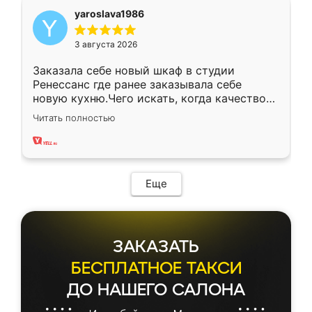
yaroslava1986
3 августа 2026
Заказала себе новый шкаф в студии
Ренессанс где ранее заказывала себе
новую кухню.Чего искать, когда качеством
вполне довольна. Служит кухня уже почти
Читать полностью
два года, нареканий нет.
Еще
ЗАКАЗАТЬ
БЕСПЛАТНОЕ ТАКСИ
ДО НАШЕГО САЛОНА