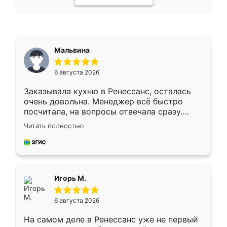
Мальвина
6 августа 2026
Заказывала кухню в Ренессанс, осталась
очень довольна. Менеджер всё быстро
посчитала, на вопросы отвечала сразу.
Замерщик приехал в субботу, подошёл к
Читать полностью
делу со всей ответственностью. Собрали
за день, ребята работали аккуратно, даже
пыли почти не было. Качество отличное,
ящики ходят плавно, ничего не скрипит.
Всё подошло как влитое.
Игорь М.
6 августа 2026
На самом деле в Ренессанс уже не первый