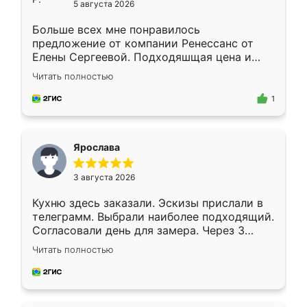
5 августа 2026
Больше всех мне понравилось
предложение от компании Ренессанс от
Елены Сергеевой. Подходяшщая цена и
короткие сроки изготовления. Приехавший
Читать полностью
для замера сотрудник Владислав
предложил по моему эскизу самый
1
подходящий вариант шкафа. Немного его
видоизменил, получилось даже лучше, чем
я хотела.
Ярослава
3 августа 2026
Кухню здесь заказали. Эскизы прислали в
телеграмм. Выбрали наиболее подходящий.
Согласовали день для замера. Через 3
недели кухня была уже готова. Остались
Читать полностью
довольны работой. Спасибо Ренессанс
мебель за качественную работу!