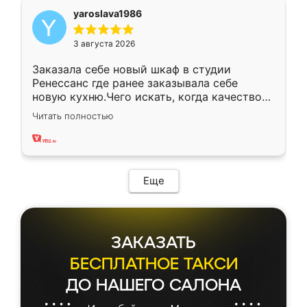
yaroslava1986
3 августа 2026
Заказала себе новый шкаф в студии
Ренессанс где ранее заказывала себе
новую кухню.Чего искать, когда качеством
вполне довольна. Служит кухня уже почти
Читать полностью
два года, нареканий нет.
Еще
ЗАКАЗАТЬ
БЕСПЛАТНОЕ ТАКСИ
ДО НАШЕГО САЛОНА