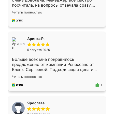
очень довольна. Менеджер всё быстро
посчитала, на вопросы отвечала сразу.
Замерщик приехал в субботу, подошёл к
Читать полностью
делу со всей ответственностью. Собрали
за день, ребята работали аккуратно, даже
пыли почти не было. Качество отличное,
ящики ходят плавно, ничего не скрипит.
Всё подошло как влитое.
Аринка Р.
5 августа 2026
Больше всех мне понравилось
предложение от компании Ренессанс от
Елены Сергеевой. Подходяшщая цена и
короткие сроки изготовления. Приехавший
Читать полностью
для замера сотрудник Владислав
предложил по моему эскизу самый
1
подходящий вариант шкафа. Немного его
видоизменил, получилось даже лучше, чем
я хотела.
Ярослава