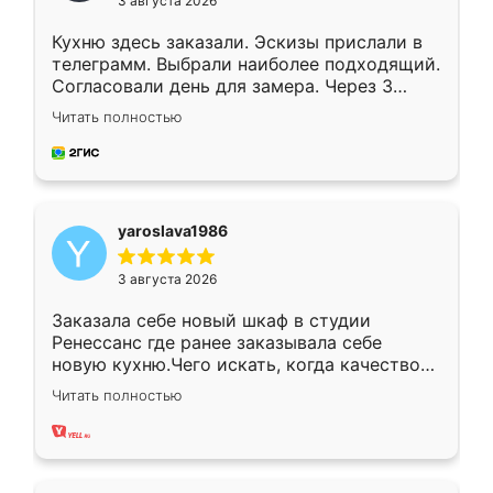
3 августа 2026
Кухню здесь заказали. Эскизы прислали в
телеграмм. Выбрали наиболее подходящий.
Согласовали день для замера. Через 3
недели кухня была уже готова. Остались
Читать полностью
довольны работой. Спасибо Ренессанс
мебель за качественную работу!
yaroslava1986
3 августа 2026
Заказала себе новый шкаф в студии
Ренессанс где ранее заказывала себе
новую кухню.Чего искать, когда качеством
вполне довольна. Служит кухня уже почти
Читать полностью
два года, нареканий нет.