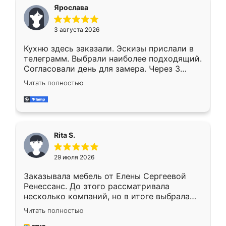
Ярослава
3 августа 2026
Кухню здесь заказали. Эскизы прислали в
телеграмм. Выбрали наиболее подходящий.
Согласовали день для замера. Через 3
недели кухня была уже готова. Остались
Читать полностью
довольны работой. Спасибо Ренессанс
мебель за качественную работу!
Rita S.
29 июля 2026
Заказывала мебель от Елены Сергеевой
Ренессанс. До этого рассматривала
несколько компаний, но в итоге выбрала
эту. Сначала обговорили условия, потом
Читать полностью
приехал замерщик, всё спокойно объяснил