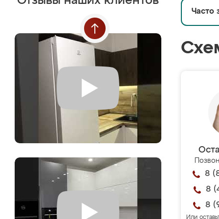
Отзывы наших клиентов
Часто 
Схе
Оста
Позвон
8 (
8 (
8 (
Или оставь