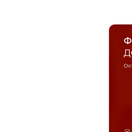
Ф
Д
Ост