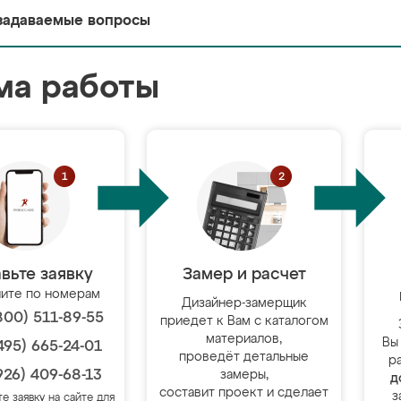
задаваемые вопросы
ма работы
вьте заявку
Замер и расчет
ите по номерам
Дизайнер-замерщик
800) 511-89-55
приедет к Вам с каталогом
материалов,
Вы
495) 665-24-01
проведёт детальные
р
926) 409-68-13
замеры,
д
составит проект и сделает
з
те заявку на сайте для