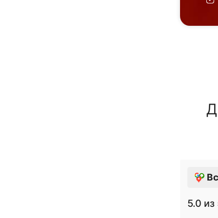
Д
Вс
5.0
из 