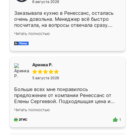
6 августа 2026
мебели буду заказывать только здесь.
Заказывала кухню в Ренессанс, осталась
очень довольна. Менеджер всё быстро
посчитала, на вопросы отвечала сразу.
Замерщик приехал в субботу, подошёл к
Читать полностью
делу со всей ответственностью. Собрали
за день, ребята работали аккуратно, даже
пыли почти не было. Качество отличное,
ящики ходят плавно, ничего не скрипит.
Всё подошло как влитое.
Аринка Р.
5 августа 2026
Больше всех мне понравилось
предложение от компании Ренессанс от
Елены Сергеевой. Подходяшщая цена и
короткие сроки изготовления. Приехавший
Читать полностью
для замера сотрудник Владислав
предложил по моему эскизу самый
1
подходящий вариант шкафа. Немного его
видоизменил, получилось даже лучше, чем