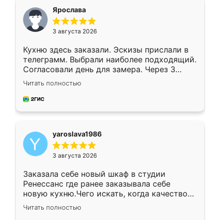
я хотела.
Ярослава
3 августа 2026
Кухню здесь заказали. Эскизы прислали в
телеграмм. Выбрали наиболее подходящий.
Согласовали день для замера. Через 3
недели кухня была уже готова. Остались
Читать полностью
довольны работой. Спасибо Ренессанс
мебель за качественную работу!
yaroslava1986
3 августа 2026
Заказала себе новый шкаф в студии
Ренессанс где ранее заказывала себе
новую кухню.Чего искать, когда качеством
вполне довольна. Служит кухня уже почти
Читать полностью
два года, нареканий нет.