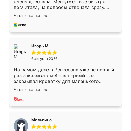
очень довольна. Менеджер всё быстро
посчитала, на вопросы отвечала сразу.
Замерщик приехал в субботу, подошёл к
Читать полностью
делу со всей ответственностью. Собрали
за день, ребята работали аккуратно, даже
пыли почти не было. Качество отличное,
ящики ходят плавно, ничего не скрипит.
Всё подошло как влитое.
Игорь М.
6 августа 2026
На самом деле в Ренессанс уже не первый
раз заказываю мебель первый раз
заказывал кроватку для маленького
ребёнка при его рождении ,во второй раз
Читать полностью
заказал шкаф-купе. По качеству очень
хорошее сборка достаточно быстрая,
также адекватные цены. До этого
сравнивал с разными конкурентами в этом
сегменте ,выбор у конкурентов куда
Мальвина
меньше, здесь же он более разнообразный.
Мне нравится ,если что-то потребуется из