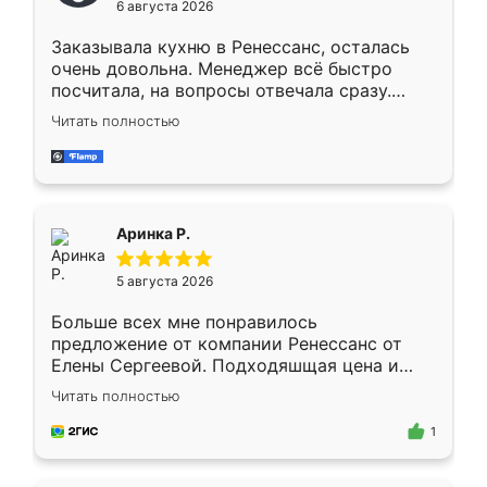
6 августа 2026
мебели буду заказывать только здесь.
Заказывала кухню в Ренессанс, осталась
очень довольна. Менеджер всё быстро
посчитала, на вопросы отвечала сразу.
Замерщик приехал в субботу, подошёл к
Читать полностью
делу со всей ответственностью. Собрали
за день, ребята работали аккуратно, даже
пыли почти не было. Качество отличное,
ящики ходят плавно, ничего не скрипит.
Всё подошло как влитое.
Аринка Р.
5 августа 2026
Больше всех мне понравилось
предложение от компании Ренессанс от
Елены Сергеевой. Подходяшщая цена и
короткие сроки изготовления. Приехавший
Читать полностью
для замера сотрудник Владислав
предложил по моему эскизу самый
1
подходящий вариант шкафа. Немного его
видоизменил, получилось даже лучше, чем