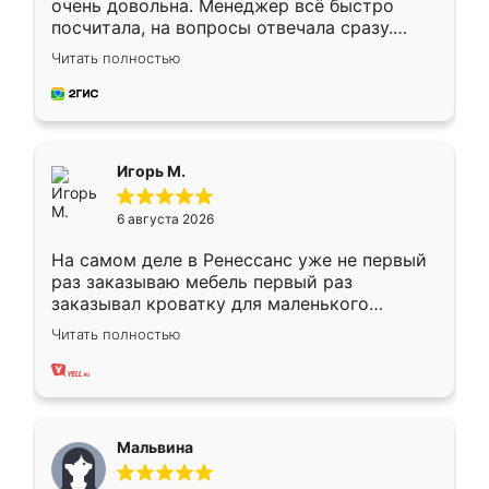
очень довольна. Менеджер всё быстро
посчитала, на вопросы отвечала сразу.
Замерщик приехал в субботу, подошёл к
Читать полностью
делу со всей ответственностью. Собрали
за день, ребята работали аккуратно, даже
пыли почти не было. Качество отличное,
ящики ходят плавно, ничего не скрипит.
Всё подошло как влитое.
Игорь М.
6 августа 2026
На самом деле в Ренессанс уже не первый
раз заказываю мебель первый раз
заказывал кроватку для маленького
ребёнка при его рождении ,во второй раз
Читать полностью
заказал шкаф-купе. По качеству очень
хорошее сборка достаточно быстрая,
также адекватные цены. До этого
сравнивал с разными конкурентами в этом
сегменте ,выбор у конкурентов куда
Мальвина
меньше, здесь же он более разнообразный.
Мне нравится ,если что-то потребуется из