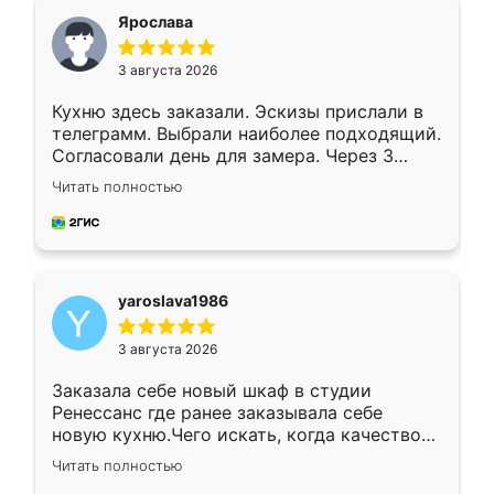
я хотела.
Ярослава
3 августа 2026
Кухню здесь заказали. Эскизы прислали в
телеграмм. Выбрали наиболее подходящий.
Согласовали день для замера. Через 3
недели кухня была уже готова. Остались
Читать полностью
довольны работой. Спасибо Ренессанс
мебель за качественную работу!
yaroslava1986
3 августа 2026
Заказала себе новый шкаф в студии
Ренессанс где ранее заказывала себе
новую кухню.Чего искать, когда качеством
вполне довольна. Служит кухня уже почти
Читать полностью
два года, нареканий нет.