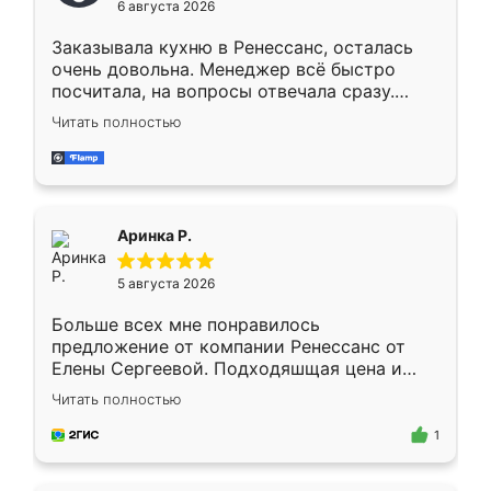
6 августа 2026
мебели буду заказывать только здесь.
Заказывала кухню в Ренессанс, осталась
очень довольна. Менеджер всё быстро
посчитала, на вопросы отвечала сразу.
Замерщик приехал в субботу, подошёл к
Читать полностью
делу со всей ответственностью. Собрали
за день, ребята работали аккуратно, даже
пыли почти не было. Качество отличное,
ящики ходят плавно, ничего не скрипит.
Всё подошло как влитое.
Аринка Р.
5 августа 2026
Больше всех мне понравилось
предложение от компании Ренессанс от
Елены Сергеевой. Подходяшщая цена и
короткие сроки изготовления. Приехавший
Читать полностью
для замера сотрудник Владислав
предложил по моему эскизу самый
1
подходящий вариант шкафа. Немного его
видоизменил, получилось даже лучше, чем