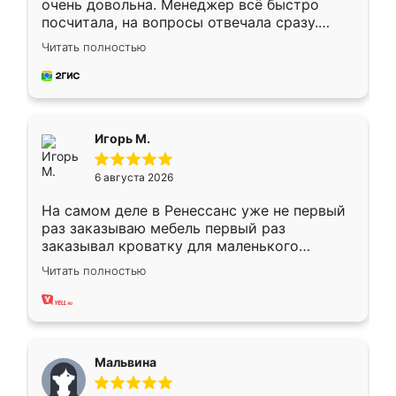
очень довольна. Менеджер всё быстро
посчитала, на вопросы отвечала сразу.
Замерщик приехал в субботу, подошёл к
Читать полностью
делу со всей ответственностью. Собрали
за день, ребята работали аккуратно, даже
пыли почти не было. Качество отличное,
ящики ходят плавно, ничего не скрипит.
Всё подошло как влитое.
Игорь М.
6 августа 2026
На самом деле в Ренессанс уже не первый
раз заказываю мебель первый раз
заказывал кроватку для маленького
ребёнка при его рождении ,во второй раз
Читать полностью
заказал шкаф-купе. По качеству очень
хорошее сборка достаточно быстрая,
также адекватные цены. До этого
сравнивал с разными конкурентами в этом
сегменте ,выбор у конкурентов куда
Мальвина
меньше, здесь же он более разнообразный.
Мне нравится ,если что-то потребуется из