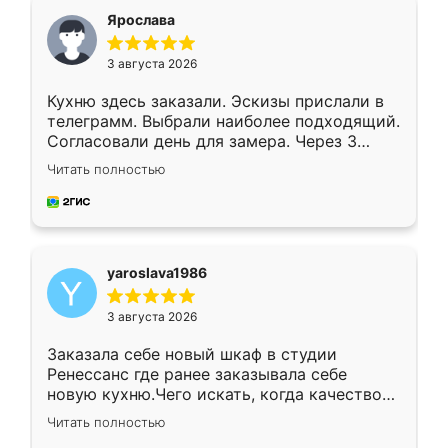
я хотела.
Ярослава
3 августа 2026
Кухню здесь заказали. Эскизы прислали в
телеграмм. Выбрали наиболее подходящий.
Согласовали день для замера. Через 3
недели кухня была уже готова. Остались
Читать полностью
довольны работой. Спасибо Ренессанс
мебель за качественную работу!
yaroslava1986
3 августа 2026
Заказала себе новый шкаф в студии
Ренессанс где ранее заказывала себе
новую кухню.Чего искать, когда качеством
вполне довольна. Служит кухня уже почти
Читать полностью
два года, нареканий нет.