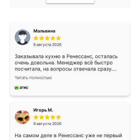
Мальвина
6 августа 2026
Заказывала кухню в Ренессанс, осталась
очень довольна. Менеджер всё быстро
посчитала, на вопросы отвечала сразу.
Замерщик приехал в субботу, подошёл к
Читать полностью
делу со всей ответственностью. Собрали
за день, ребята работали аккуратно, даже
пыли почти не было. Качество отличное,
ящики ходят плавно, ничего не скрипит.
Всё подошло как влитое.
Игорь М.
6 августа 2026
На самом деле в Ренессанс уже не первый