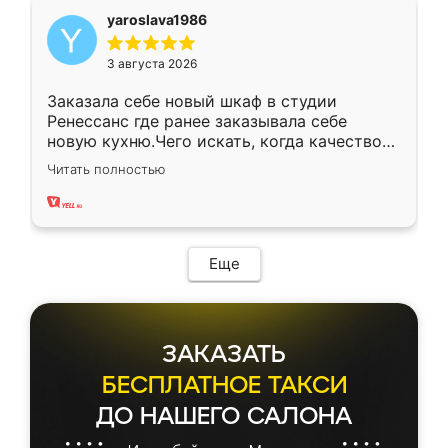
yaroslava1986
3 августа 2026
Заказала себе новый шкаф в студии
Ренессанс где ранее заказывала себе
новую кухню.Чего искать, когда качеством
вполне довольна. Служит кухня уже почти
Читать полностью
два года, нареканий нет.
Еще
ЗАКАЗАТЬ
БЕСПЛАТНОЕ ТАКСИ
ДО НАШЕГО САЛОНА