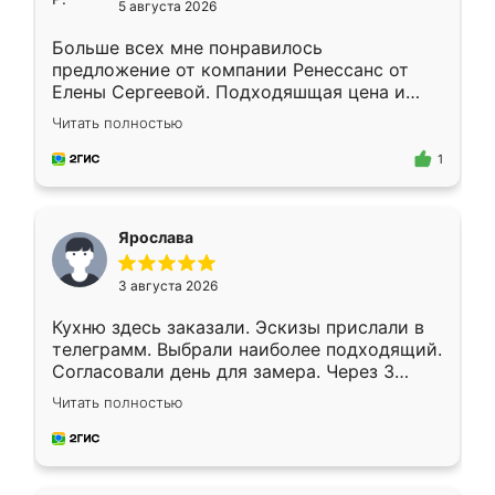
5 августа 2026
Больше всех мне понравилось
предложение от компании Ренессанс от
Елены Сергеевой. Подходяшщая цена и
короткие сроки изготовления. Приехавший
Читать полностью
для замера сотрудник Владислав
предложил по моему эскизу самый
1
подходящий вариант шкафа. Немного его
видоизменил, получилось даже лучше, чем
я хотела.
Ярослава
3 августа 2026
Кухню здесь заказали. Эскизы прислали в
телеграмм. Выбрали наиболее подходящий.
Согласовали день для замера. Через 3
недели кухня была уже готова. Остались
Читать полностью
довольны работой. Спасибо Ренессанс
мебель за качественную работу!