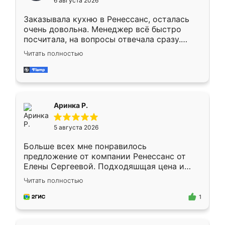
6 августа 2026
мебели буду заказывать только здесь.
Заказывала кухню в Ренессанс, осталась
очень довольна. Менеджер всё быстро
посчитала, на вопросы отвечала сразу.
Замерщик приехал в субботу, подошёл к
Читать полностью
делу со всей ответственностью. Собрали
за день, ребята работали аккуратно, даже
пыли почти не было. Качество отличное,
ящики ходят плавно, ничего не скрипит.
Всё подошло как влитое.
Аринка Р.
5 августа 2026
Больше всех мне понравилось
предложение от компании Ренессанс от
Елены Сергеевой. Подходяшщая цена и
короткие сроки изготовления. Приехавший
Читать полностью
для замера сотрудник Владислав
предложил по моему эскизу самый
1
подходящий вариант шкафа. Немного его
видоизменил, получилось даже лучше, чем