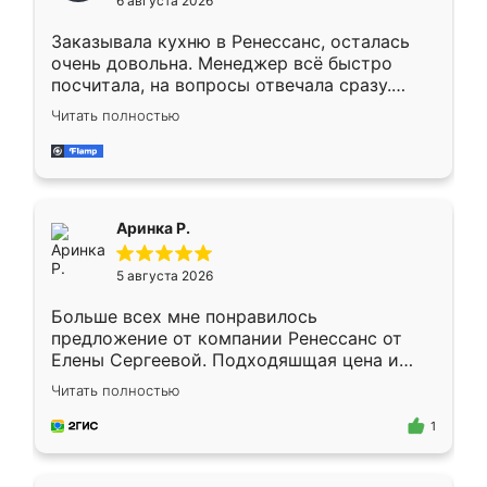
6 августа 2026
мебели буду заказывать только здесь.
Заказывала кухню в Ренессанс, осталась
очень довольна. Менеджер всё быстро
посчитала, на вопросы отвечала сразу.
Замерщик приехал в субботу, подошёл к
Читать полностью
делу со всей ответственностью. Собрали
за день, ребята работали аккуратно, даже
пыли почти не было. Качество отличное,
ящики ходят плавно, ничего не скрипит.
Всё подошло как влитое.
Аринка Р.
5 августа 2026
Больше всех мне понравилось
предложение от компании Ренессанс от
Елены Сергеевой. Подходяшщая цена и
короткие сроки изготовления. Приехавший
Читать полностью
для замера сотрудник Владислав
предложил по моему эскизу самый
1
подходящий вариант шкафа. Немного его
видоизменил, получилось даже лучше, чем