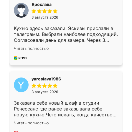
я хотела.
Ярослава
3 августа 2026
Кухню здесь заказали. Эскизы прислали в
телеграмм. Выбрали наиболее подходящий.
Согласовали день для замера. Через 3
недели кухня была уже готова. Остались
Читать полностью
довольны работой. Спасибо Ренессанс
мебель за качественную работу!
yaroslava1986
3 августа 2026
Заказала себе новый шкаф в студии
Ренессанс где ранее заказывала себе
новую кухню.Чего искать, когда качеством
вполне довольна. Служит кухня уже почти
Читать полностью
два года, нареканий нет.