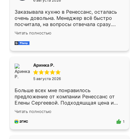
6 августа 2026
мебели буду заказывать только здесь.
Заказывала кухню в Ренессанс, осталась
очень довольна. Менеджер всё быстро
посчитала, на вопросы отвечала сразу.
Замерщик приехал в субботу, подошёл к
Читать полностью
делу со всей ответственностью. Собрали
за день, ребята работали аккуратно, даже
пыли почти не было. Качество отличное,
ящики ходят плавно, ничего не скрипит.
Всё подошло как влитое.
Аринка Р.
5 августа 2026
Больше всех мне понравилось
предложение от компании Ренессанс от
Елены Сергеевой. Подходяшщая цена и
короткие сроки изготовления. Приехавший
Читать полностью
для замера сотрудник Владислав
предложил по моему эскизу самый
1
подходящий вариант шкафа. Немного его
видоизменил, получилось даже лучше, чем