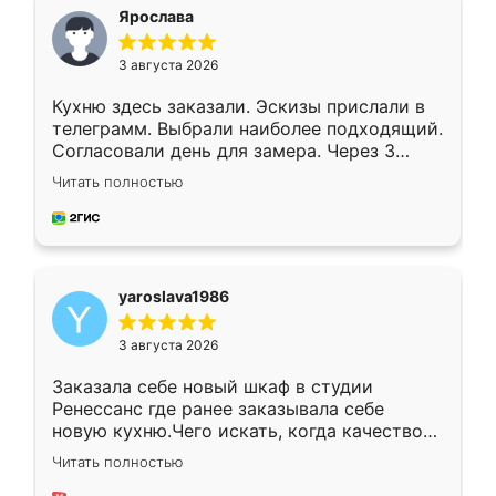
я хотела.
Ярослава
3 августа 2026
Кухню здесь заказали. Эскизы прислали в
телеграмм. Выбрали наиболее подходящий.
Согласовали день для замера. Через 3
недели кухня была уже готова. Остались
Читать полностью
довольны работой. Спасибо Ренессанс
мебель за качественную работу!
yaroslava1986
3 августа 2026
Заказала себе новый шкаф в студии
Ренессанс где ранее заказывала себе
новую кухню.Чего искать, когда качеством
вполне довольна. Служит кухня уже почти
Читать полностью
два года, нареканий нет.