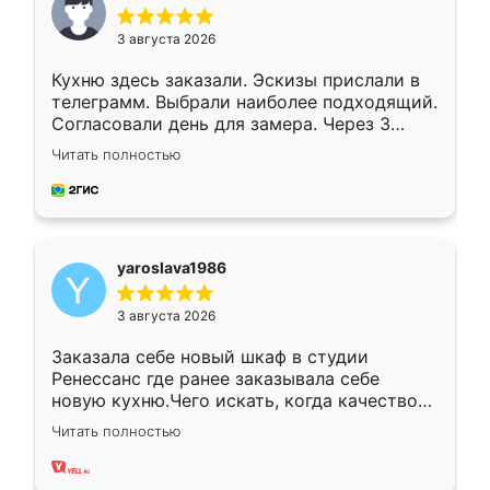
3 августа 2026
Кухню здесь заказали. Эскизы прислали в
телеграмм. Выбрали наиболее подходящий.
Согласовали день для замера. Через 3
недели кухня была уже готова. Остались
Читать полностью
довольны работой. Спасибо Ренессанс
мебель за качественную работу!
yaroslava1986
3 августа 2026
Заказала себе новый шкаф в студии
Ренессанс где ранее заказывала себе
новую кухню.Чего искать, когда качеством
вполне довольна. Служит кухня уже почти
Читать полностью
два года, нареканий нет.