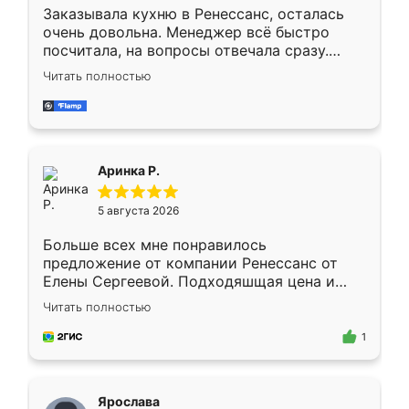
Заказывала кухню в Ренессанс, осталась
очень довольна. Менеджер всё быстро
посчитала, на вопросы отвечала сразу.
Замерщик приехал в субботу, подошёл к
Читать полностью
делу со всей ответственностью. Собрали
за день, ребята работали аккуратно, даже
пыли почти не было. Качество отличное,
ящики ходят плавно, ничего не скрипит.
Всё подошло как влитое.
Аринка Р.
5 августа 2026
Больше всех мне понравилось
предложение от компании Ренессанс от
Елены Сергеевой. Подходяшщая цена и
короткие сроки изготовления. Приехавший
Читать полностью
для замера сотрудник Владислав
предложил по моему эскизу самый
1
подходящий вариант шкафа. Немного его
видоизменил, получилось даже лучше, чем
я хотела.
Ярослава