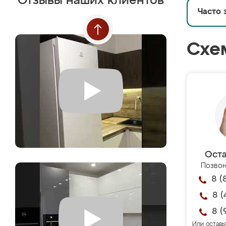
Отзывы наших клиентов
Часто 
Схе
Оста
Позвон
8 (
8 (
8 (
Или оставь