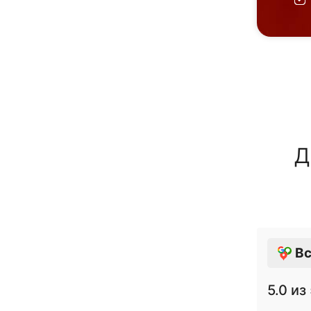
Д
Вс
5.0
из 