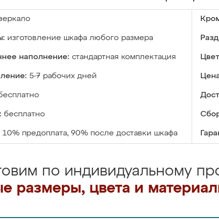
зеркало
Кром
ы:
изготовление шкафа любого размера
Разд
ннее наполнение:
стандартная комплектация
Цвет
вление:
5-7 рабочих дней
Цена
бесплатно
Дост
:
бесплатно
Сбор
10% предоплата, 90% после доставки шкафа
Гара
товим по индивидуальному про
е размеры, цвета и материа