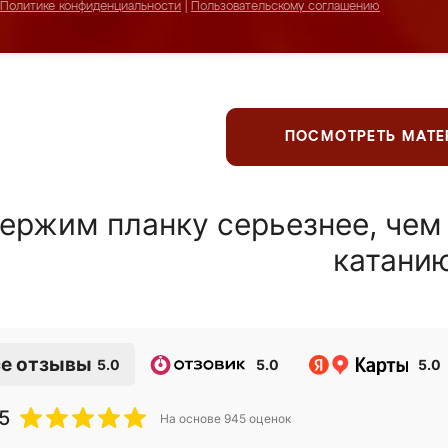
Политике конфиденциальности
|
Пользовательскому соглашению
ПОСМОТРЕТЬ МАТ
ержим планку серьезнее, чем
катани
е отзывы
5.0
5.0
5.0
5
На основе
945
оценок