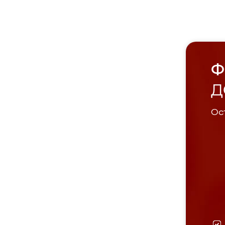
Ф
Д
Ост