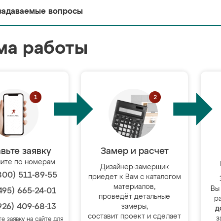
задаваемые вопросы
ма работы
вьте заявку
Замер и расчет
ите по номерам
Дизайнер-замерщик
800) 511-89-55
приедет к Вам с каталогом
материалов,
Вы
495) 665-24-01
проведёт детальные
р
926) 409-68-13
замеры,
д
составит проект и сделает
з
те заявку на сайте для