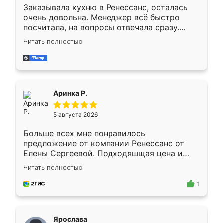
Заказывала кухню в Ренессанс, осталась
очень довольна. Менеджер всё быстро
посчитала, на вопросы отвечала сразу.
Замерщик приехал в субботу, подошёл к
Читать полностью
делу со всей ответственностью. Собрали
за день, ребята работали аккуратно, даже
пыли почти не было. Качество отличное,
ящики ходят плавно, ничего не скрипит.
Всё подошло как влитое.
Аринка Р.
5 августа 2026
Больше всех мне понравилось
предложение от компании Ренессанс от
Елены Сергеевой. Подходяшщая цена и
короткие сроки изготовления. Приехавший
Читать полностью
для замера сотрудник Владислав
предложил по моему эскизу самый
1
подходящий вариант шкафа. Немного его
видоизменил, получилось даже лучше, чем
я хотела.
Ярослава