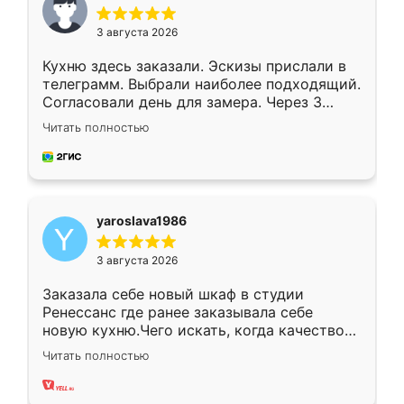
3 августа 2026
Кухню здесь заказали. Эскизы прислали в
телеграмм. Выбрали наиболее подходящий.
Согласовали день для замера. Через 3
недели кухня была уже готова. Остались
Читать полностью
довольны работой. Спасибо Ренессанс
мебель за качественную работу!
yaroslava1986
3 августа 2026
Заказала себе новый шкаф в студии
Ренессанс где ранее заказывала себе
новую кухню.Чего искать, когда качеством
вполне довольна. Служит кухня уже почти
Читать полностью
два года, нареканий нет.