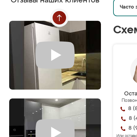
Отзывы наших клиентов
Часто 
Схе
Оста
Позвон
8 (
8 (
8 (
Или оставь