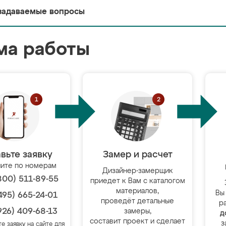
задаваемые вопросы
ма работы
вьте заявку
Замер и расчет
ите по номерам
Дизайнер-замерщик
800) 511-89-55
приедет к Вам с каталогом
материалов,
Вы
495) 665-24-01
проведёт детальные
р
926) 409-68-13
замеры,
д
составит проект и сделает
з
те заявку на сайте для