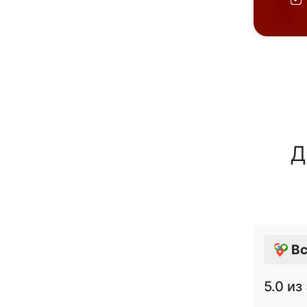
Д
Вс
5.0
из 