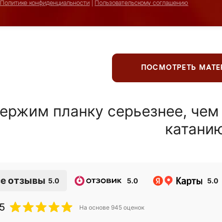
Политике конфиденциальности
|
Пользовательскому соглашению
ПОСМОТРЕТЬ МАТ
ержим планку серьезнее, чем
катани
е отзывы
5.0
5.0
5.0
5
На основе
945
оценок