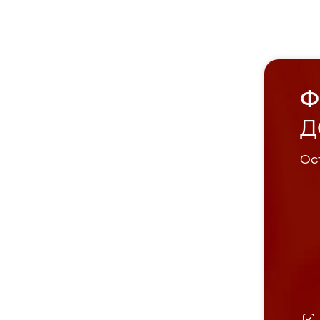
Ф
Д
Ост