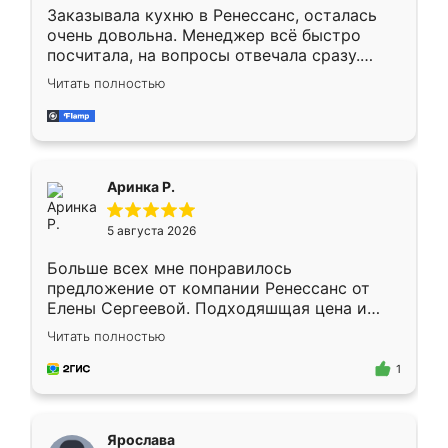
Заказывала кухню в Ренессанс, осталась
очень довольна. Менеджер всё быстро
посчитала, на вопросы отвечала сразу.
Замерщик приехал в субботу, подошёл к
Читать полностью
делу со всей ответственностью. Собрали
за день, ребята работали аккуратно, даже
пыли почти не было. Качество отличное,
ящики ходят плавно, ничего не скрипит.
Всё подошло как влитое.
Аринка Р.
5 августа 2026
Больше всех мне понравилось
предложение от компании Ренессанс от
Елены Сергеевой. Подходяшщая цена и
короткие сроки изготовления. Приехавший
Читать полностью
для замера сотрудник Владислав
предложил по моему эскизу самый
1
подходящий вариант шкафа. Немного его
видоизменил, получилось даже лучше, чем
я хотела.
Ярослава