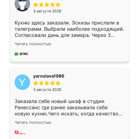
3 августа 2026
Кухню здесь заказали. Эскизы прислали в
телеграмм. Выбрали наиболее подходящий.
Согласовали день для замера. Через 3
недели кухня была уже готова. Остались
Читать полностью
довольны работой. Спасибо Ренессанс
мебель за качественную работу!
yaroslava1986
3 августа 2026
Заказала себе новый шкаф в студии
Ренессанс где ранее заказывала себе
новую кухню.Чего искать, когда качеством
вполне довольна. Служит кухня уже почти
Читать полностью
два года, нареканий нет.