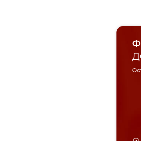
Ф
Д
Ост