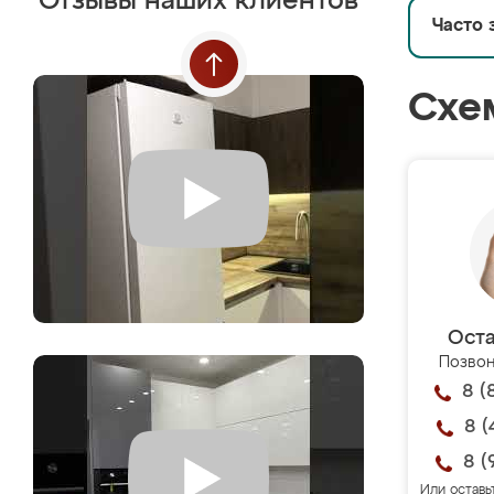
Отзывы наших клиентов
Часто 
Схе
Оста
Позвон
8 (
8 (
8 (
Или оставь