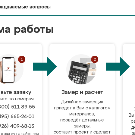
задаваемые вопросы
ма работы
вьте заявку
Замер и расчет
ите по номерам
Дизайнер-замерщик
800) 511-89-55
приедет к Вам с каталогом
материалов,
Вы
495) 665-24-01
проведёт детальные
р
926) 409-68-13
замеры,
д
составит проект и сделает
з
те заявку на сайте для