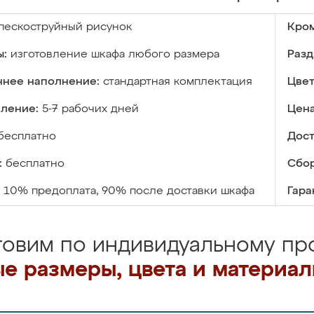
пескоструйный рисунок
Кром
ы:
изготовление шкафа любого размера
Разд
ннее наполнение:
стандартная комплектация
Цвет
вление:
5-7 рабочих дней
Цена
бесплатно
Дост
:
бесплатно
Сбор
10% предоплата, 90% после доставки шкафа
Гара
товим по индивидуальному про
е размеры, цвета и материа