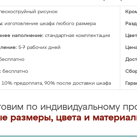
пескоструйный рисунок
Кром
ы:
изготовление шкафа любого размера
Разд
ннее наполнение:
стандартная комплектация
Цвет
вление:
5-7 рабочих дней
Цена
бесплатно
Дост
:
бесплатно
Сбор
10% предоплата, 90% после доставки шкафа
Гара
товим по индивидуальному про
е размеры, цвета и материа