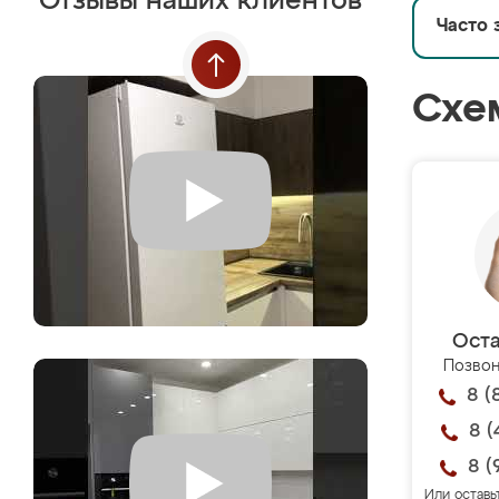
Отзывы наших клиентов
Часто 
Схе
Оста
Позвон
8 (
8 (
8 (
Или оставь