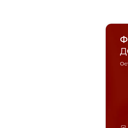
Ф
Д
Ост