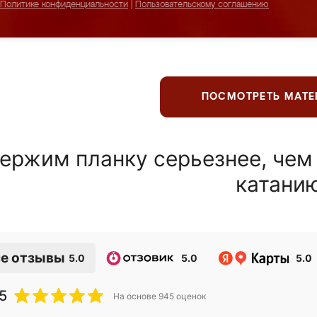
Политике конфиденциальности
|
Пользовательскому соглашению
ПОСМОТРЕТЬ МАТ
ержим планку серьезнее, чем
катани
е отзывы
5.0
5.0
5.0
5
На основе
945
оценок