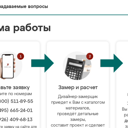
задаваемые вопросы
ма работы
вьте заявку
Замер и расчет
ите по номерам
Дизайнер-замерщик
800) 511-89-55
приедет к Вам с каталогом
материалов,
Вы
495) 665-24-01
проведёт детальные
р
926) 409-68-13
замеры,
д
составит проект и сделает
з
те заявку на сайте для