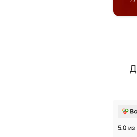
Д
Вс
5.0
из 