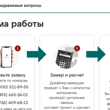
задаваемые вопросы
ма работы
вьте заявку
Замер и расчет
ите по номерам
Дизайнер-замерщик
800) 511-89-55
приедет к Вам с каталогом
материалов,
Вы
495) 665-24-01
проведёт детальные
р
926) 409-68-13
замеры,
д
составит проект и сделает
з
те заявку на сайте для