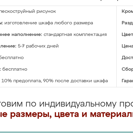
пескоструйный рисунок
Кром
ы:
изготовление шкафа любого размера
Разд
ннее наполнение:
стандартная комплектация
Цвет
вление:
5-7 рабочих дней
Цена
бесплатно
Дост
:
бесплатно
Сбор
10% предоплата, 90% после доставки шкафа
Гара
товим по индивидуальному про
е размеры, цвета и материа