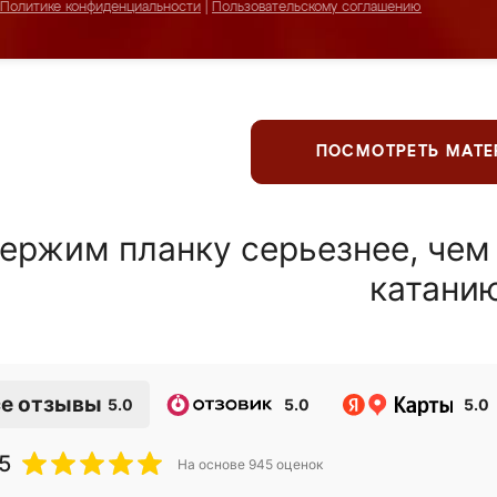
Политике конфиденциальности
|
Пользовательскому соглашению
ПОСМОТРЕТЬ МАТ
ержим планку серьезнее, чем
катани
е отзывы
5.0
5.0
5.0
5
На основе
945
оценок