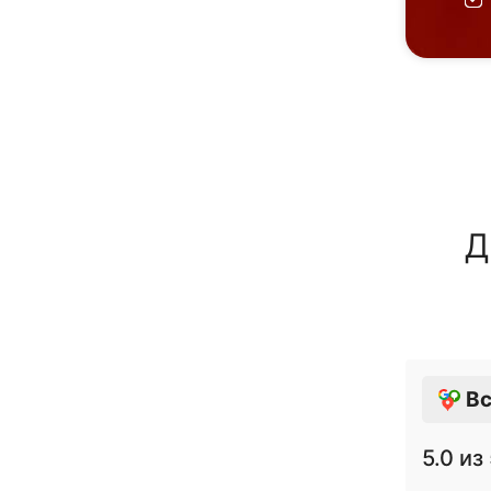
Д
Вс
5.0
из 