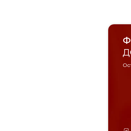
Ф
Д
Ост