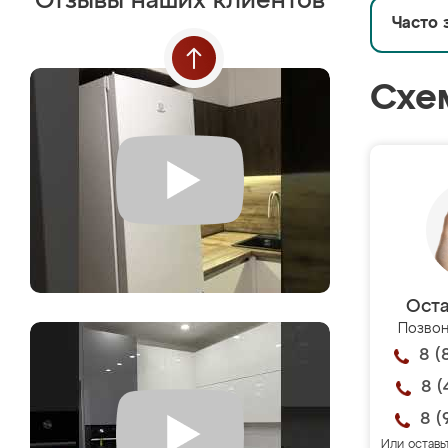
Отзывы наших клиентов
Часто 
Схе
Оста
Позвон
8 (
8 (
8 (
Или оставь