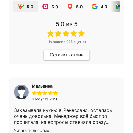
5.0
5.0
5.0
4.9
5.0
5.0
из 5
На основе
945
оценок
Оставить отзыв
Мальвина
6 августа 2026
Заказывала кухню в Ренессанс, осталась
очень довольна. Менеджер всё быстро
посчитала, на вопросы отвечала сразу.
Замерщик приехал в субботу, подошёл к
Читать полностью