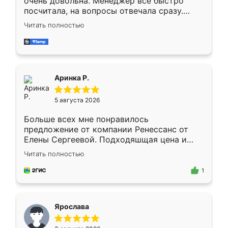
очень довольна. Менеджер всё быстро
посчитала, на вопросы отвечала сразу.
Замерщик приехал в субботу, подошёл к
Читать полностью
делу со всей ответственностью. Собрали
за день, ребята работали аккуратно, даже
пыли почти не было. Качество отличное,
ящики ходят плавно, ничего не скрипит.
Всё подошло как влитое.
Аринка Р.
5 августа 2026
Больше всех мне понравилось
предложение от компании Ренессанс от
Елены Сергеевой. Подходяшщая цена и
короткие сроки изготовления. Приехавший
Читать полностью
для замера сотрудник Владислав
предложил по моему эскизу самый
1
подходящий вариант шкафа. Немного его
видоизменил, получилось даже лучше, чем
я хотела.
Ярослава