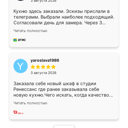
3 августа 2026
Кухню здесь заказали. Эскизы прислали в
телеграмм. Выбрали наиболее подходящий.
Согласовали день для замера. Через 3
недели кухня была уже готова. Остались
Читать полностью
довольны работой. Спасибо Ренессанс
мебель за качественную работу!
yaroslava1986
3 августа 2026
Заказала себе новый шкаф в студии
Ренессанс где ранее заказывала себе
новую кухню.Чего искать, когда качеством
вполне довольна. Служит кухня уже почти
Читать полностью
два года, нареканий нет.