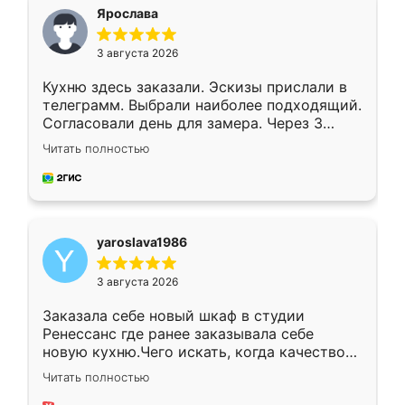
я хотела.
Ярослава
3 августа 2026
Кухню здесь заказали. Эскизы прислали в
телеграмм. Выбрали наиболее подходящий.
Согласовали день для замера. Через 3
недели кухня была уже готова. Остались
Читать полностью
довольны работой. Спасибо Ренессанс
мебель за качественную работу!
yaroslava1986
3 августа 2026
Заказала себе новый шкаф в студии
Ренессанс где ранее заказывала себе
новую кухню.Чего искать, когда качеством
вполне довольна. Служит кухня уже почти
Читать полностью
два года, нареканий нет.