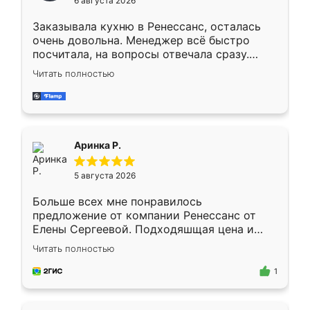
6 августа 2026
мебели буду заказывать только здесь.
Заказывала кухню в Ренессанс, осталась
очень довольна. Менеджер всё быстро
посчитала, на вопросы отвечала сразу.
Замерщик приехал в субботу, подошёл к
Читать полностью
делу со всей ответственностью. Собрали
за день, ребята работали аккуратно, даже
пыли почти не было. Качество отличное,
ящики ходят плавно, ничего не скрипит.
Всё подошло как влитое.
Аринка Р.
5 августа 2026
Больше всех мне понравилось
предложение от компании Ренессанс от
Елены Сергеевой. Подходяшщая цена и
короткие сроки изготовления. Приехавший
Читать полностью
для замера сотрудник Владислав
предложил по моему эскизу самый
1
подходящий вариант шкафа. Немного его
видоизменил, получилось даже лучше, чем