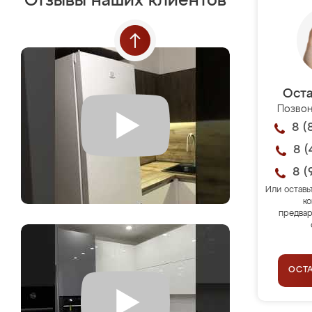
Отзывы наших клиентов
Оста
Позвон
8 (
8 (
8 (
Или оставь
ко
предвар
ОСТ