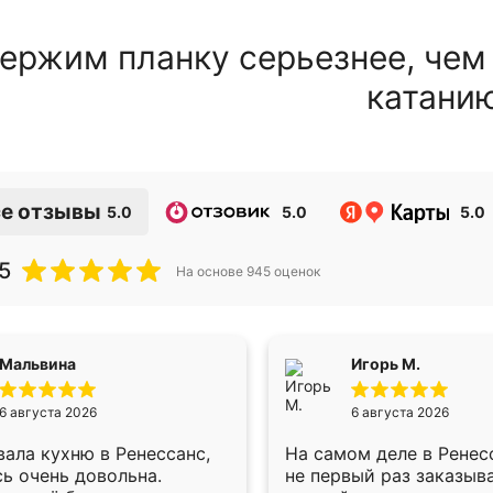
ержим планку серьезнее, чем
катани
е отзывы
5.0
5.0
5.0
5
На основе
945
оценок
Мальвина
Игорь М.
6 августа 2026
6 августа 2026
ала кухню в Ренессанс,
На самом деле в Ренес
ь очень довольна.
не первый раз заказыв