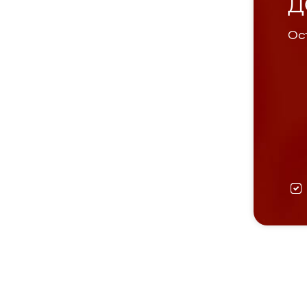
Д
Ост