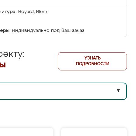
итура:
Boyard, Blum
еры:
индивидуально под Ваш заказ
екту:
УЗНАТЬ
лы
ПОДРОБНОСТИ
▼