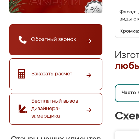
Фасад:
виды ст
Кромка
Обратный звонок
Изго
любы
Заказать расчёт
Часто 
Бесплатный вызов
дизайнера-
Схе
замерщика