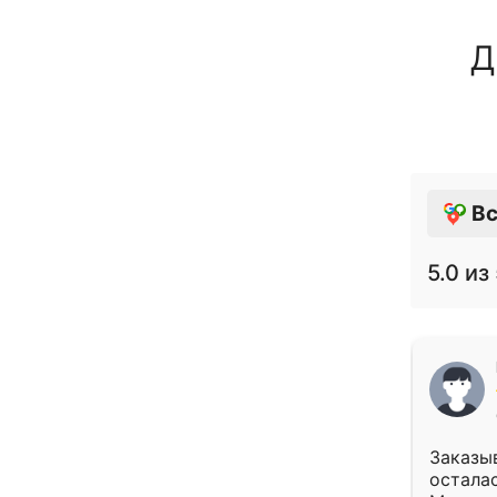
Д
Вс
5.0
из 
Заказыв
осталас