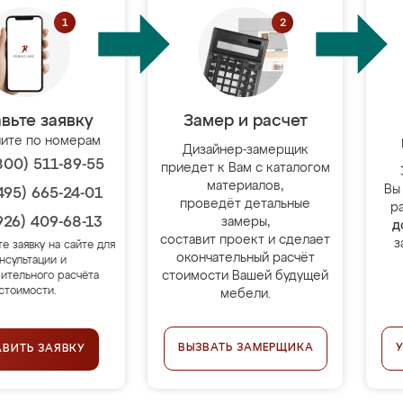
вьте заявку
Замер и расчет
ите по номерам
Дизайнер-замерщик
800) 511-89-55
приедет к Вам с каталогом
материалов,
Вы
495) 665-24-01
проведёт детальные
р
926) 409-68-13
замеры,
д
составит проект и сделает
з
те заявку на сайте для
окончательный расчёт
нсультации и
стоимости Вашей будущей
ительного расчёта
стоимости.
мебели.
ВЫЗВАТЬ ЗАМЕРЩИКА
АВИТЬ ЗАЯВКУ