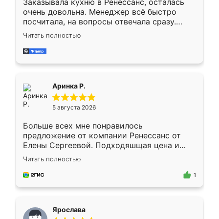
Заказывала кухню в Ренессанс, осталась
очень довольна. Менеджер всё быстро
посчитала, на вопросы отвечала сразу.
Замерщик приехал в субботу, подошёл к
Читать полностью
делу со всей ответственностью. Собрали
за день, ребята работали аккуратно, даже
пыли почти не было. Качество отличное,
ящики ходят плавно, ничего не скрипит.
Всё подошло как влитое.
Аринка Р.
5 августа 2026
Больше всех мне понравилось
предложение от компании Ренессанс от
Елены Сергеевой. Подходяшщая цена и
короткие сроки изготовления. Приехавший
Читать полностью
для замера сотрудник Владислав
предложил по моему эскизу самый
1
подходящий вариант шкафа. Немного его
видоизменил, получилось даже лучше, чем
я хотела.
Ярослава