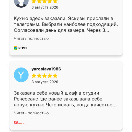
3 августа 2026
Кухню здесь заказали. Эскизы прислали в
телеграмм. Выбрали наиболее подходящий.
Согласовали день для замера. Через 3
недели кухня была уже готова. Остались
Читать полностью
довольны работой. Спасибо Ренессанс
мебель за качественную работу!
yaroslava1986
3 августа 2026
Заказала себе новый шкаф в студии
Ренессанс где ранее заказывала себе
новую кухню.Чего искать, когда качеством
вполне довольна. Служит кухня уже почти
Читать полностью
два года, нареканий нет.