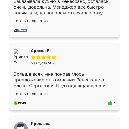
Заказывала кухню в Ренессанс, осталась
очень довольна. Менеджер всё быстро
посчитала, на вопросы отвечала сразу.
Замерщик приехал в субботу, подошёл к
Читать полностью
делу со всей ответственностью. Собрали
за день, ребята работали аккуратно, даже
пыли почти не было. Качество отличное,
ящики ходят плавно, ничего не скрипит.
Всё подошло как влитое.
Аринка Р.
5 августа 2026
Больше всех мне понравилось
предложение от компании Ренессанс от
Елены Сергеевой. Подходяшщая цена и
короткие сроки изготовления. Приехавший
Читать полностью
для замера сотрудник Владислав
предложил по моему эскизу самый
1
подходящий вариант шкафа. Немного его
видоизменил, получилось даже лучше, чем
я хотела.
Ярослава