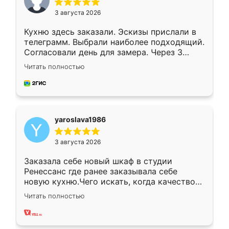
3 августа 2026
Кухню здесь заказали. Эскизы прислали в
телеграмм. Выбрали наиболее подходящий.
Согласовали день для замера. Через 3
недели кухня была уже готова. Остались
Читать полностью
довольны работой. Спасибо Ренессанс
мебель за качественную работу!
yaroslava1986
3 августа 2026
Заказала себе новый шкаф в студии
Ренессанс где ранее заказывала себе
новую кухню.Чего искать, когда качеством
вполне довольна. Служит кухня уже почти
Читать полностью
два года, нареканий нет.