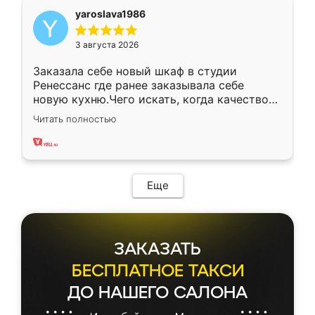
yaroslava1986
3 августа 2026
Заказала себе новый шкаф в студии
Ренессанс где ранее заказывала себе
новую кухню.Чего искать, когда качеством
вполне довольна. Служит кухня уже почти
Читать полностью
два года, нареканий нет.
Еще
ЗАКАЗАТЬ
БЕСПЛАТНОЕ ТАКСИ
ДО НАШЕГО САЛОНА