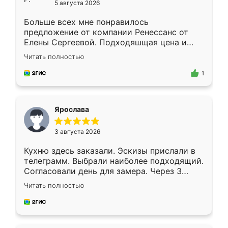
5 августа 2026
Больше всех мне понравилось
предложение от компании Ренессанс от
Елены Сергеевой. Подходяшщая цена и
короткие сроки изготовления. Приехавший
Читать полностью
для замера сотрудник Владислав
предложил по моему эскизу самый
1
подходящий вариант шкафа. Немного его
видоизменил, получилось даже лучше, чем
я хотела.
Ярослава
3 августа 2026
Кухню здесь заказали. Эскизы прислали в
телеграмм. Выбрали наиболее подходящий.
Согласовали день для замера. Через 3
недели кухня была уже готова. Остались
Читать полностью
довольны работой. Спасибо Ренессанс
мебель за качественную работу!