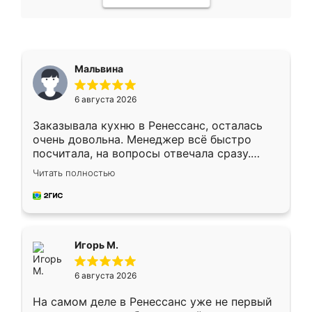
Мальвина
6 августа 2026
Заказывала кухню в Ренессанс, осталась
очень довольна. Менеджер всё быстро
посчитала, на вопросы отвечала сразу.
Замерщик приехал в субботу, подошёл к
Читать полностью
делу со всей ответственностью. Собрали
за день, ребята работали аккуратно, даже
пыли почти не было. Качество отличное,
ящики ходят плавно, ничего не скрипит.
Всё подошло как влитое.
Игорь М.
6 августа 2026
На самом деле в Ренессанс уже не первый