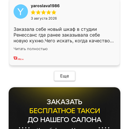
yaroslava1986
3 августа 2026
Заказала себе новый шкаф в студии
Ренессанс где ранее заказывала себе
новую кухню.Чего искать, когда качеством
вполне довольна. Служит кухня уже почти
Читать полностью
два года, нареканий нет.
Еще
ЗАКАЗАТЬ
БЕСПЛАТНОЕ ТАКСИ
ДО НАШЕГО САЛОНА