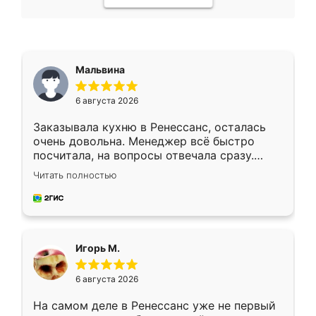
Мальвина
6 августа 2026
Заказывала кухню в Ренессанс, осталась
очень довольна. Менеджер всё быстро
посчитала, на вопросы отвечала сразу.
Замерщик приехал в субботу, подошёл к
Читать полностью
делу со всей ответственностью. Собрали
за день, ребята работали аккуратно, даже
пыли почти не было. Качество отличное,
ящики ходят плавно, ничего не скрипит.
Всё подошло как влитое.
Игорь М.
6 августа 2026
На самом деле в Ренессанс уже не первый