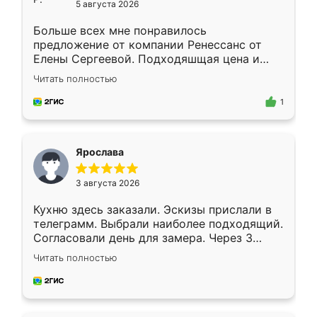
5 августа 2026
Больше всех мне понравилось
предложение от компании Ренессанс от
Елены Сергеевой. Подходяшщая цена и
короткие сроки изготовления. Приехавший
Читать полностью
для замера сотрудник Владислав
предложил по моему эскизу самый
1
подходящий вариант шкафа. Немного его
видоизменил, получилось даже лучше, чем
я хотела.
Ярослава
3 августа 2026
Кухню здесь заказали. Эскизы прислали в
телеграмм. Выбрали наиболее подходящий.
Согласовали день для замера. Через 3
недели кухня была уже готова. Остались
Читать полностью
довольны работой. Спасибо Ренессанс
мебель за качественную работу!