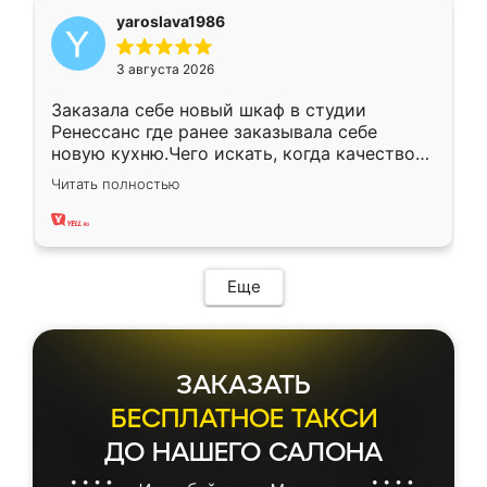
yaroslava1986
3 августа 2026
Заказала себе новый шкаф в студии
Ренессанс где ранее заказывала себе
новую кухню.Чего искать, когда качеством
вполне довольна. Служит кухня уже почти
Читать полностью
два года, нареканий нет.
Еще
ЗАКАЗАТЬ
БЕСПЛАТНОЕ ТАКСИ
ДО НАШЕГО САЛОНА