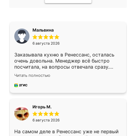
Мальвина
6 августа 2026
Заказывала кухню в Ренессанс, осталась
очень довольна. Менеджер всё быстро
посчитала, на вопросы отвечала сразу.
Замерщик приехал в субботу, подошёл к
Читать полностью
делу со всей ответственностью. Собрали
за день, ребята работали аккуратно, даже
пыли почти не было. Качество отличное,
ящики ходят плавно, ничего не скрипит.
Всё подошло как влитое.
Игорь М.
6 августа 2026
На самом деле в Ренессанс уже не первый