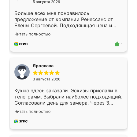
5 августа 2026
Больше всех мне понравилось
предложение от компании Ренессанс от
Елены Сергеевой. Подходяшщая цена и
короткие сроки изготовления. Приехавший
Читать полностью
для замера сотрудник Владислав
предложил по моему эскизу самый
1
подходящий вариант шкафа. Немного его
видоизменил, получилось даже лучше, чем
я хотела.
Ярослава
3 августа 2026
Кухню здесь заказали. Эскизы прислали в
телеграмм. Выбрали наиболее подходящий.
Согласовали день для замера. Через 3
недели кухня была уже готова. Остались
Читать полностью
довольны работой. Спасибо Ренессанс
мебель за качественную работу!