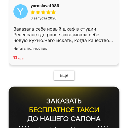
yaroslava1986
3 августа 2026
Заказала себе новый шкаф в студии
Ренессанс где ранее заказывала себе
новую кухню.Чего искать, когда качеством
вполне довольна. Служит кухня уже почти
Читать полностью
два года, нареканий нет.
Еще
ЗАКАЗАТЬ
БЕСПЛАТНОЕ ТАКСИ
ДО НАШЕГО САЛОНА