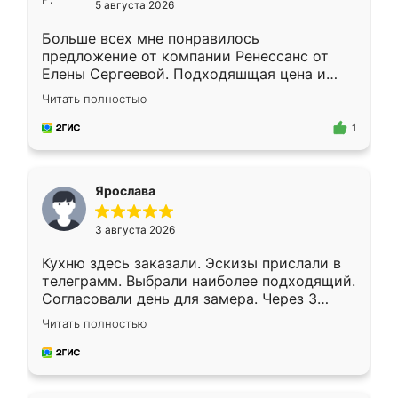
5 августа 2026
Больше всех мне понравилось
предложение от компании Ренессанс от
Елены Сергеевой. Подходяшщая цена и
короткие сроки изготовления. Приехавший
Читать полностью
для замера сотрудник Владислав
предложил по моему эскизу самый
1
подходящий вариант шкафа. Немного его
видоизменил, получилось даже лучше, чем
я хотела.
Ярослава
3 августа 2026
Кухню здесь заказали. Эскизы прислали в
телеграмм. Выбрали наиболее подходящий.
Согласовали день для замера. Через 3
недели кухня была уже готова. Остались
Читать полностью
довольны работой. Спасибо Ренессанс
мебель за качественную работу!