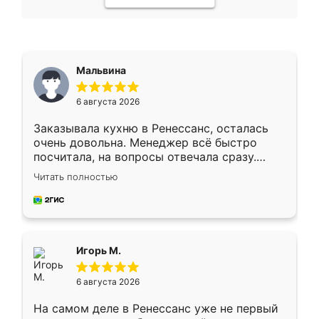
Мальвина
6 августа 2026
Заказывала кухню в Ренессанс, осталась
очень довольна. Менеджер всё быстро
посчитала, на вопросы отвечала сразу.
Замерщик приехал в субботу, подошёл к
Читать полностью
делу со всей ответственностью. Собрали
за день, ребята работали аккуратно, даже
пыли почти не было. Качество отличное,
ящики ходят плавно, ничего не скрипит.
Всё подошло как влитое.
Игорь М.
6 августа 2026
На самом деле в Ренессанс уже не первый