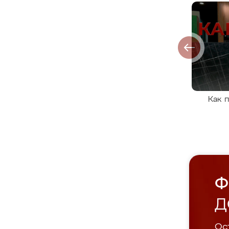
Как 
Ф
Д
Ост