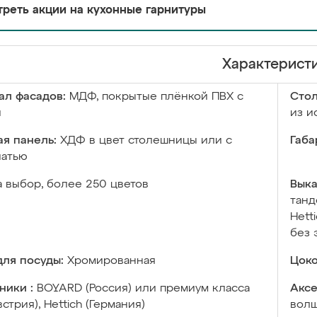
реть акции на кухонные гарнитуры
Характерист
ал фасадов:
МДФ, покрытые плёнкой ПВХ с
Сто
й
из и
я панель:
ХДФ в цвет столешницы или с
Габа
чатью
а выбор, более 250 цветов
Выка
танд
Hett
без 
ля посуды:
Хромированная
Цоко
ники :
BOYARD (Россия) или премиум класса
Аксе
встрия), Hettich (Германия)
волш