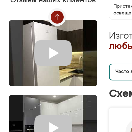
Отзывы наших клиентов
Пристен
освеще
Изго
любы
Часто 
Схе