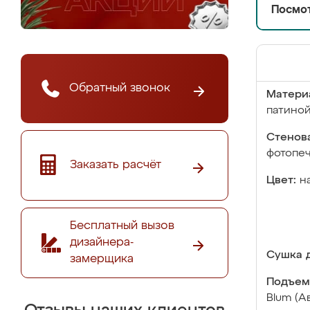
Посмот
Обратный звонок
Матери
патино
Стенова
фотопе
Заказать расчёт
Цвет:
н
Бесплатный вызов
дизайнера-
Сушка д
замерщика
Подъем
Blum (А