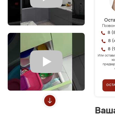
Оста
Позвон
8 (
8 (
8 (
Или оставь
ко
предвар
ОСТ
Ваша