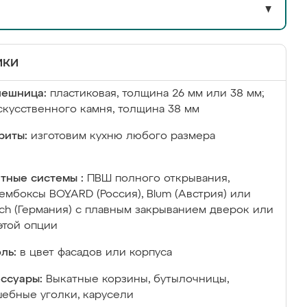
▼
ики
лешница:
пластиковая, толщина 26 мм или 38 мм;
скусственного камня, толщина 38 мм
риты:
изготовим кухню любого размера
тные системы :
ПВШ полного открывания,
ембоксы BOYARD (Россия), Blum (Австрия) или
ich (Германия) с плавным закрыванием дверок или
этой опции
ль:
в цвет фасадов или корпуса
ссуары:
Выкатные корзины, бутылочницы,
ебные уголки, карусели