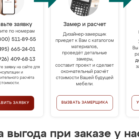
вьте заявку
Замер и расчет
ите по номерам
Дизайнер-замерщик
800) 511-89-55
приедет к Вам с каталогом
материалов,
Вы
495) 665-24-01
проведёт детальные
р
926) 409-68-13
замеры,
д
составит проект и сделает
з
те заявку на сайте для
окончательный расчёт
нсультации и
стоимости Вашей будущей
ительного расчёта
стоимости.
мебели.
ВЫЗВАТЬ ЗАМЕРЩИКА
АВИТЬ ЗАЯВКУ
 выгода при заказе у на