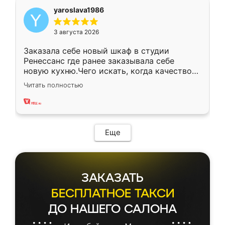
yaroslava1986
3 августа 2026
Заказала себе новый шкаф в студии
Ренессанс где ранее заказывала себе
новую кухню.Чего искать, когда качеством
вполне довольна. Служит кухня уже почти
Читать полностью
два года, нареканий нет.
Еще
ЗАКАЗАТЬ
БЕСПЛАТНОЕ ТАКСИ
ДО НАШЕГО САЛОНА