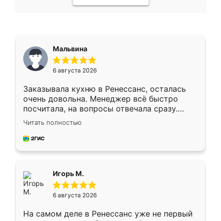
Мальвина
6 августа 2026
Заказывала кухню в Ренессанс, осталась
очень довольна. Менеджер всё быстро
посчитала, на вопросы отвечала сразу.
Замерщик приехал в субботу, подошёл к
Читать полностью
делу со всей ответственностью. Собрали
за день, ребята работали аккуратно, даже
пыли почти не было. Качество отличное,
ящики ходят плавно, ничего не скрипит.
Всё подошло как влитое.
Игорь М.
6 августа 2026
На самом деле в Ренессанс уже не первый