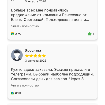
5 августа 2026
Больше всех мне понравилось
предложение от компании Ренессанс от
Елены Сергеевой. Подходяшщая цена и
короткие сроки изготовления. Приехавший
Читать полностью
для замера сотрудник Владислав
предложил по моему эскизу самый
1
подходящий вариант шкафа. Немного его
видоизменил, получилось даже лучше, чем
я хотела.
Ярослава
3 августа 2026
Кухню здесь заказали. Эскизы прислали в
телеграмм. Выбрали наиболее подходящий.
Согласовали день для замера. Через 3
недели кухня была уже готова. Остались
Читать полностью
довольны работой. Спасибо Ренессанс
мебель за качественную работу!