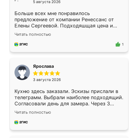
5 августа 2026
Больше всех мне понравилось
предложение от компании Ренессанс от
Елены Сергеевой. Подходяшщая цена и
короткие сроки изготовления. Приехавший
Читать полностью
для замера сотрудник Владислав
предложил по моему эскизу самый
1
подходящий вариант шкафа. Немного его
видоизменил, получилось даже лучше, чем
я хотела.
Ярослава
3 августа 2026
Кухню здесь заказали. Эскизы прислали в
телеграмм. Выбрали наиболее подходящий.
Согласовали день для замера. Через 3
недели кухня была уже готова. Остались
Читать полностью
довольны работой. Спасибо Ренессанс
мебель за качественную работу!