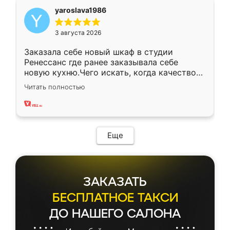
yaroslava1986
3 августа 2026
Заказала себе новый шкаф в студии
Ренессанс где ранее заказывала себе
новую кухню.Чего искать, когда качеством
вполне довольна. Служит кухня уже почти
Читать полностью
два года, нареканий нет.
Еще
ЗАКАЗАТЬ
БЕСПЛАТНОЕ ТАКСИ
ДО НАШЕГО САЛОНА