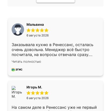
Мальвина
6 августа 2026
Заказывала кухню в Ренессанс, осталась
очень довольна. Менеджер всё быстро
посчитала, на вопросы отвечала сразу.
Замерщик приехал в субботу, подошёл к
Читать полностью
делу со всей ответственностью. Собрали
за день, ребята работали аккуратно, даже
пыли почти не было. Качество отличное,
ящики ходят плавно, ничего не скрипит.
Всё подошло как влитое.
Игорь М.
6 августа 2026
На самом деле в Ренессанс уже не первый