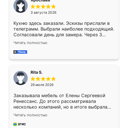
3 августа 2026
Кухню здесь заказали. Эскизы прислали в
телеграмм. Выбрали наиболее подходящий.
Согласовали день для замера. Через 3
недели кухня была уже готова. Остались
Читать полностью
довольны работой. Спасибо Ренессанс
мебель за качественную работу!
Rita S.
29 июля 2026
Заказывала мебель от Елены Сергеевой
Ренессанс. До этого рассматривала
несколько компаний, но в итоге выбрала
эту. Сначала обговорили условия, потом
Читать полностью
приехал замерщик, всё спокойно объяснил
и снял размеры. Изготовили в срок, с