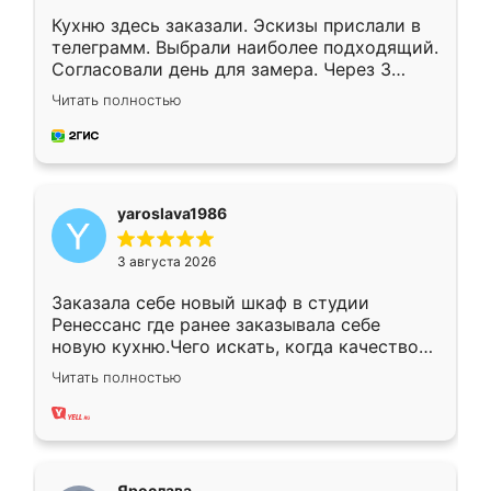
Кухню здесь заказали. Эскизы прислали в
телеграмм. Выбрали наиболее подходящий.
Согласовали день для замера. Через 3
недели кухня была уже готова. Остались
Читать полностью
довольны работой. Спасибо Ренессанс
мебель за качественную работу!
yaroslava1986
3 августа 2026
Заказала себе новый шкаф в студии
Ренессанс где ранее заказывала себе
новую кухню.Чего искать, когда качеством
вполне довольна. Служит кухня уже почти
Читать полностью
два года, нареканий нет.
Ярослава