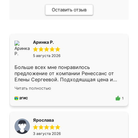
Оставить отзыв
Аринка Р.
5 августа 2026
Больше всех мне понравилось
предложение от компании Ренессанс от
Елены Сергеевой. Подходяшщая цена и
короткие сроки изготовления. Приехавший
Читать полностью
для замера сотрудник Владислав
предложил по моему эскизу самый
1
подходящий вариант шкафа. Немного его
видоизменил, получилось даже лучше, чем
я хотела.
Ярослава
3 августа 2026